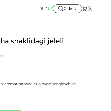
RU
/
UZ
Qidiruv
ha shaklidagi jeleli
g
ect
tin, aromatizatorlar, oziq-ovqat ranglovchilar.