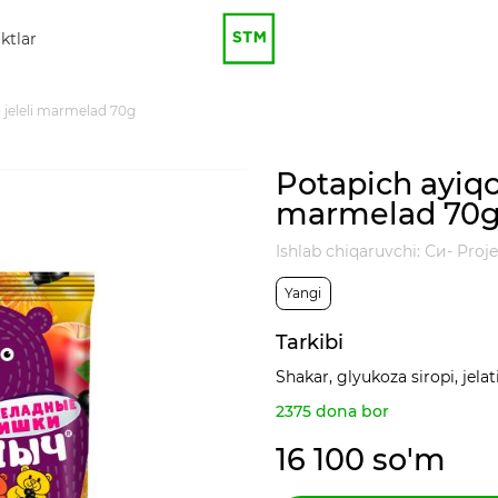
ktlar
 jeleli marmelad 70g
Potapich ayiqc
marmelad 70
Ishlab chiqaruvchi: Си- Proj
Yangi
Tarkibi
Shakar, glyukoza siropi, jela
2375 dona bor
16 100 so'm