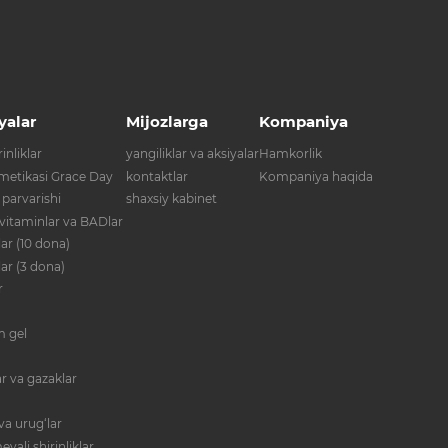
yalar
Mijozlarga
Kompaniya
inliklar
yangiliklar va aksiyalar
Hamkorlik
metikasi Grace Day
kontaktlar
Kompaniya haqida
 parvarishi
shaxsiy kabinet
 vitaminlar va BADlar
ar (10 dona)
lar (3 dona)
r
im gel
r va gazaklar
va urug‘lar
evali shirinliklar