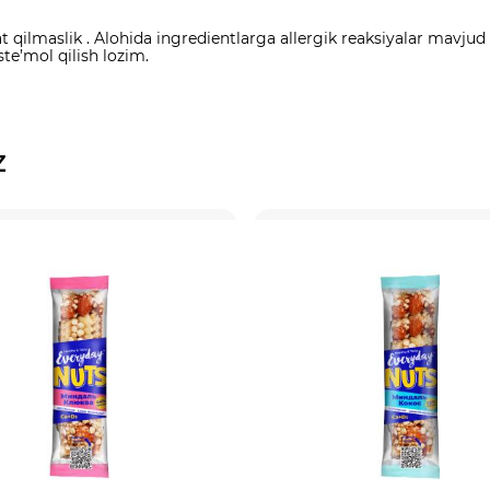
ilmaslik . Alohida ingredientlarga allergik reaksiyalar mavjud b
ste’mol qilish lozim.
z