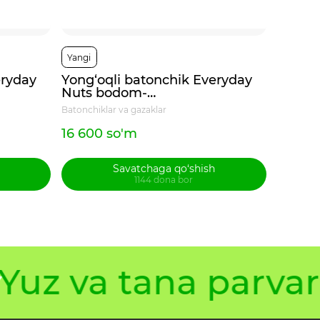
Yangi
Yangi
eryday
Yong‘oqli batonchik Everyday
Yeryon
Nuts bodom-
Tuz&Yo
tuzlangan.karamel 40g
dudla
Batonchiklar va gazaklar
Batonchik
16 600 so'm
16 600
Savatchaga qo‘shish
1144 dona bor
uz va tana parvari