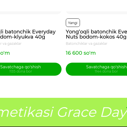
Yangi
li batonchik Everyday
Yong‘oqli batonchik Ev
odom-klyukva 40g
Nuts bodom-kokos 40g
r va gazaklar
Batonchiklar va gazaklar
so'm
16 600 so'm
Savatchaga qo‘shish
Savatchaga qo‘shish
1135 dona bor
1144 dona bor
etikasi Grace Day
Y