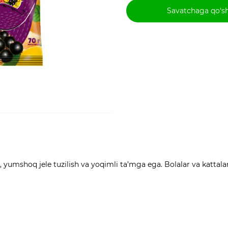
Savatchaga qo‘s
mshoq jele tuzilish va yoqimli ta’mga ega. Bolalar va kattalar 