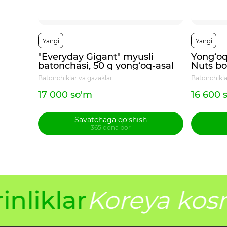
Yangi
Yangi
"Everyday Gigant" myusli
Yong‘oq
batonchasi, 50 g yong‘oq-asal
Nuts b
Batonchiklar va gazaklar
Batonchikla
17 000 so'm
16 600 
Savatchaga qo‘shish
365 dona bor
nliklar
Koreya kosm