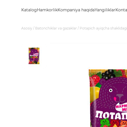
Katalog
Hamkorlik
Kompaniya haqida
Yangiliklar
Konta
Asosiy
Batonchiklar va gazaklar
Potapich ayiqcha shaklidagi