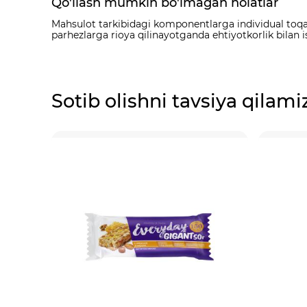
Qo'llash mumkin bo'lmagan holatlar
Mahsulot tarkibidagi komponentlarga individual toqat q
parhezlarga rioya qilinayotganda ehtiyotkorlik bilan i
Sotib olishni tavsiya qilami