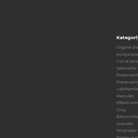
Kategori
Organik shir
Koreya kos
Yuz va tana
Salomatlik,
Prezervativl
Prezervativ
Lubrikantla
Masculan
Effektli int
Choy
Batonchikla
Granollar
Yong‘oqlar 
Pastila va m