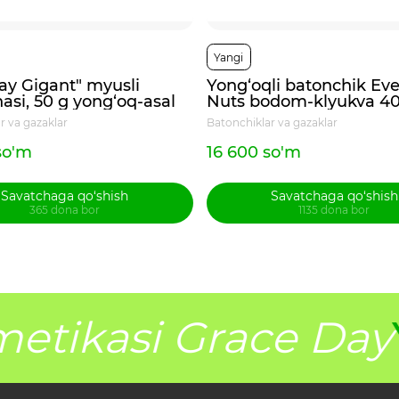
Yangi
ay Gigant" myusli
Yong‘oqli batonchik Ev
asi, 50 g yong‘oq-asal
Nuts bodom-klyukva 4
r va gazaklar
Batonchiklar va gazaklar
so'm
16 600 so'm
Savatchaga qo‘shish
Savatchaga qo‘shish
365 dona bor
1135 dona bor
etikasi Grace Day
Y