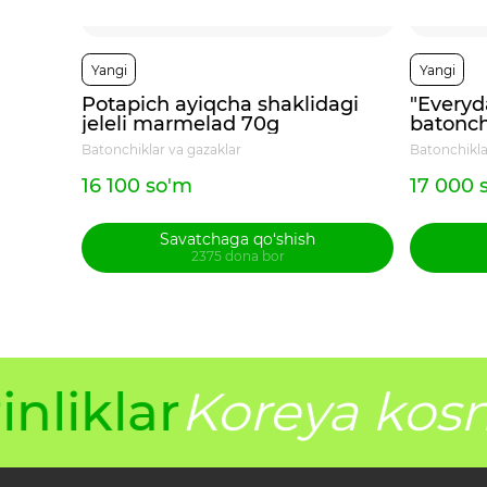
Yangi
Yangi
Potapich ayiqcha shaklidagi
"Everyd
jeleli marmelad 70g
batonch
Batonchiklar va gazaklar
Batonchikla
16 100 so'm
17 000 
Savatchaga qo‘shish
2375 dona bor
nliklar
Koreya kosm