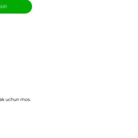
hish
azak uchun mos.