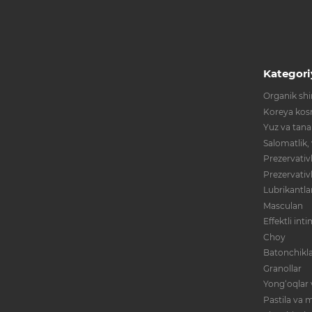
Kategori
Organik shir
Koreya kos
Yuz va tana
Salomatlik,
Prezervativl
Prezervativ
Lubrikantla
Masculan
Effektli int
Choy
Batonchikla
Granollar
Yong‘oqlar 
Pastila va m