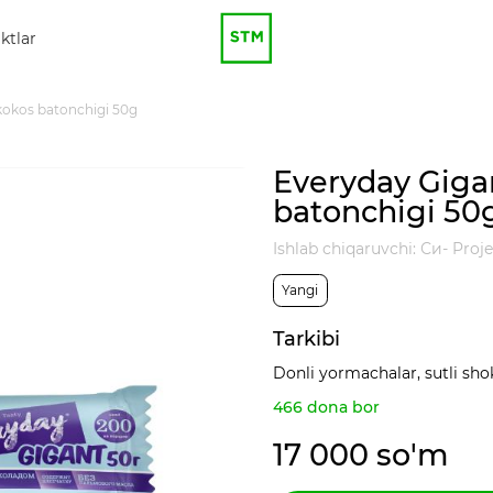
ktlar
kokos batonchigi 50g
Everyday Giga
batonchigi 50
Ishlab chiqaruvchi: Си- Proj
Yangi
Tarkibi
Donli yormachalar, sutli shoko
466 dona bor
17 000 so'm