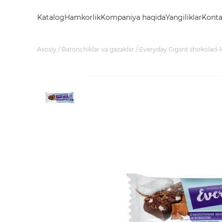
Katalog
Hamkorlik
Kompaniya haqida
Yangiliklar
Konta
Asosiy
Batonchiklar va gazaklar
Everyday Gigant shokolad-