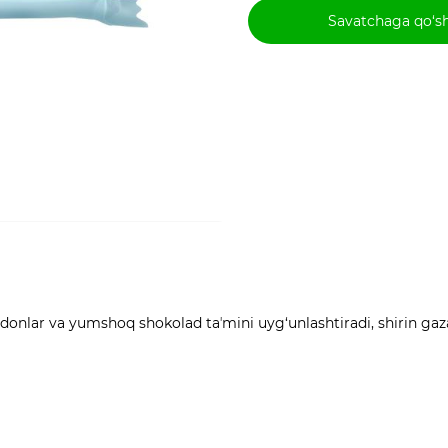
Savatchaga qo‘s
 donlar va yumshoq shokolad taʼmini uyg‘unlashtiradi, shirin g