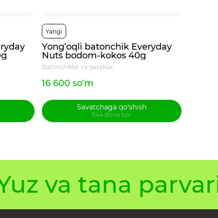
Yangi
Yangi
eryday
Yong‘oqli batonchik Everyday
Yong‘o
0g
Nuts bodom-kokos 40g
Nuts 
tuzla
Batonchiklar va gazaklar
Batonchik
16 600 so'm
16 600
Savatchaga qo‘shish
1144 dona bor
uz va tana parvari