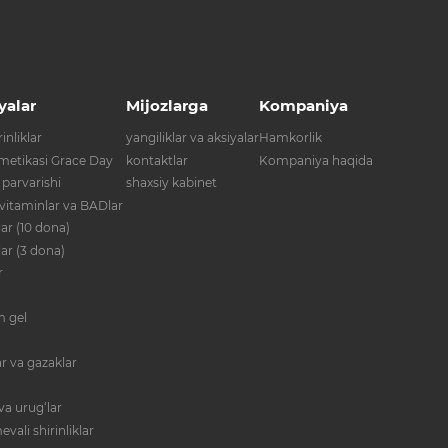
yalar
Mijozlarga
Kompaniya
inliklar
yangiliklar va aksiyalar
Hamkorlik
metikasi Grace Day
kontaktlar
Kompaniya haqida
 parvarishi
shaxsiy kabinet
 vitaminlar va BADlar
ar (10 dona)
lar (3 dona)
r
im gel
r va gazaklar
va urug‘lar
evali shirinliklar