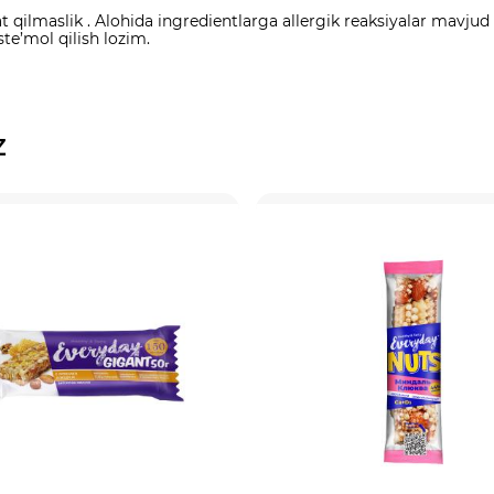
ilmaslik . Alohida ingredientlarga allergik reaksiyalar mavjud b
ste’mol qilish lozim.
z