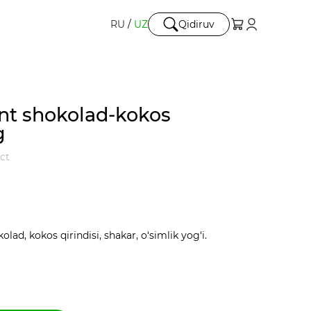
RU
/
UZ
Qidiruv
nt shokolad-kokos
g
ect
lad, kokos qirindisi, shakar, o‘simlik yog‘i.