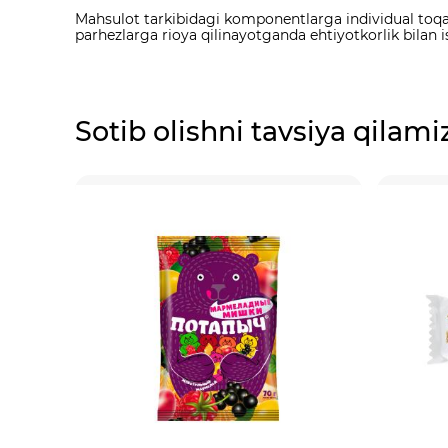
Mahsulot tarkibidagi komponentlarga individual toqat q
parhezlarga rioya qilinayotganda ehtiyotkorlik bilan i
Sotib olishni tavsiya qilami