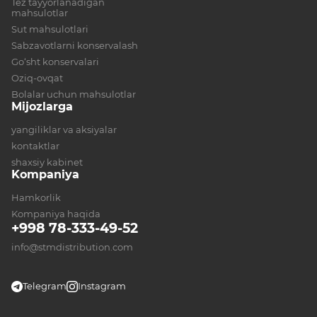
Tez tayyorlanadigan
mahsulotlar
Sut mahsulotlari
Sabzavotlarni konservalash
Go‘sht konservalari
Oziq-ovqat
Bolalar uchun mahsulotlar
Mijozlarga
yangiliklar va aksiyalar
kontaktlar
shaxsiy kabinet
Kompaniya
Hamkorlik
Kompaniya haqida
+998 78-333-49-52
info@stmdistribution.com
Telegram
Instagram