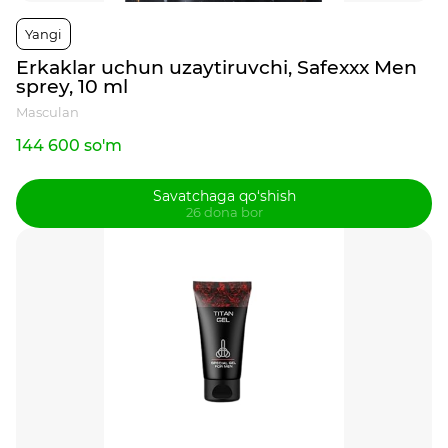
Yangi
Erkaklar uchun uzaytiruvchi, Safexxx Men
sprey, 10 ml
Masculan
144 600 so'm
Savatchaga qo‘shish
26 dona bor