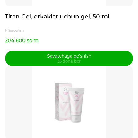
Titan Gel, erkaklar uchun gel, 50 ml
Masculan
204 800 so'm
Savatchaga qo‘shish
35 dona bor