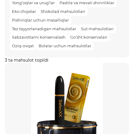
Yong‘oqlar va urug‘lar
Pastila va mevali shirinliklar
Eko chipslar
Shokolad mahsulotlari
Pishiriqlar uchun masalliqlar
Tez tayyorlanadigan mahsulotlar
Sut mahsulotlari
Sabzavotlarni konservalash
Go‘sht konservalari
Oziq-ovqat
Bolalar uchun mahsulotlar
3 ta mahsulot topildi