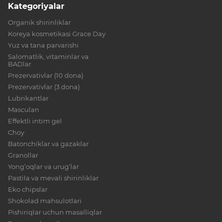
Kategoriyalar
Organik shirinliklar
Koreya kosmetikasi Grace Day
Yuz va tana parvarishi
Salomatlik, vitaminlar va
BADlar
Prezervativlar (10 dona)
Prezervativlar (3 dona)
Lubrikantlar
Masculan
Effektli intim gel
Choy
Batonchiklar va gazaklar
Granollar
Yong‘oqlar va urug‘lar
Pastila va mevali shirinliklar
Eko chipslar
Shokolad mahsulotlari
Pishiriqlar uchun masalliqlar