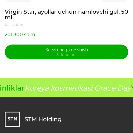
Virgin Star, ayollar uchun namlovchi gel, 50
ml
Masculan
201 300 so'm
Savatchaga qo‘shish
5 dona bor
nliklar
Koreya kosmetikasi Grace Day