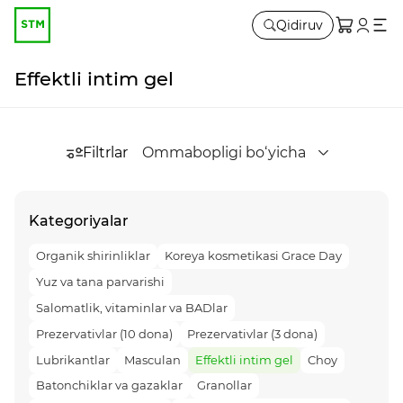
Qidiruv
Effektli intim gel
Filtrlar
Ommabopligi bo‘yicha
Kategoriyalar
Organik shirinliklar
Koreya kosmetikasi Grace Day
Yuz va tana parvarishi
Salomatlik, vitaminlar va BADlar
Prezervativlar (10 dona)
Prezervativlar (3 dona)
Lubrikantlar
Masculan
Effektli intim gel
Choy
Batonchiklar va gazaklar
Granollar