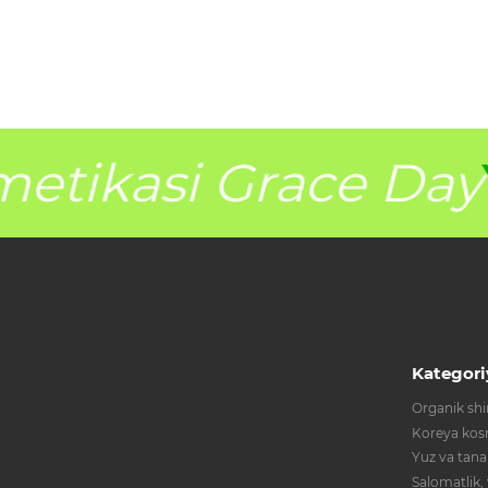
etikasi Grace Day
Y
Kategori
Organik shir
Koreya kos
Yuz va tana
Salomatlik,