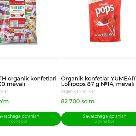
 organik konfetlari
Organik konfetlar YUMEA
0 mevali
Lollipops 87 g №14, mevali
iklar
Organik shirinliklar
so'm
82 700 so'm
avatchaga qo‘shish
Savatchaga qo‘shish
4 dona bor
5 dona bor