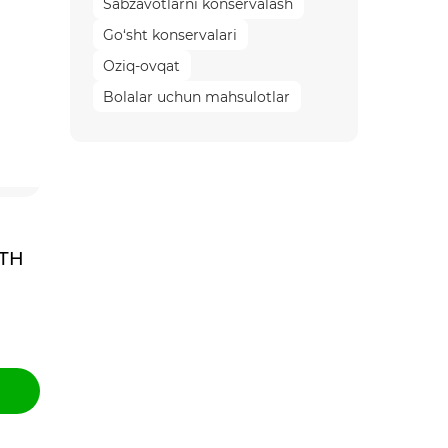
Sabzavotlarni konservalash
Go‘sht konservalari
Oziq-ovqat
Bolalar uchun mahsulotlar
RTH