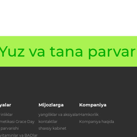
uz va tana parvari
yalar
Mijozlarga
Kompaniya
inliklar
yangiliklar va aksiyalar
Hamkorlik
metikasi Grace Day
kontaktlar
Kompaniya haqida
 parvarishi
shaxsiy kabinet
 vitaminlar va BADlar