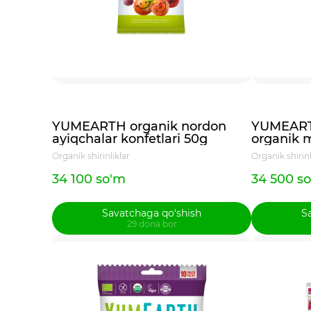
YUMEARTH organik nordon
YUMEARTH
ayiqchalar konfetlari 50g
organik 
Organik shirinliklar
Organik shirinl
34 100 so'm
34 500 s
Savatchaga qo‘shish
S
29 dona bor