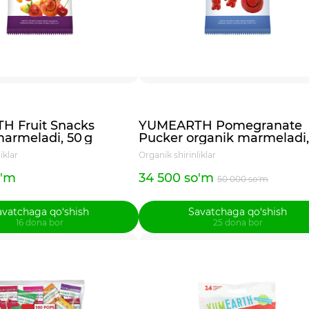
 Fruit Snacks
YUMEARTH Pomegranate
marmeladi, 50 g
Pucker organik marmeladi,
50 g
iklar
Organik shirinliklar
o'm
34 500 so'm
50 000 so'm
avatchaga qo‘shish
Savatchaga qo‘shish
16 dona bor
25 dona bor