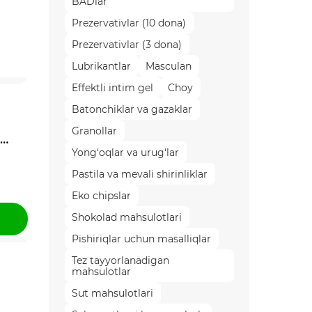
BADlar
Prezervativlar (10 dona)
Prezervativlar (3 dona)
Lubrikantlar
Masculan
Effektli intim gel
Choy
Batonchiklar va gazaklar
Granollar
Yong‘oqlar va urug‘lar
Pastila va mevali shirinliklar
Eko chipslar
Shokolad mahsulotlari
Pishiriqlar uchun masalliqlar
Tez tayyorlanadigan
mahsulotlar
Sut mahsulotlari