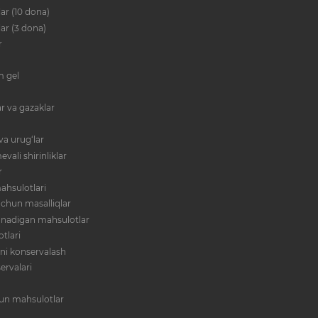
ar (10 dona)
lar (3 dona)
r
im gel
r va gazaklar
va urug‘lar
evali shirinliklar
r
ahsulotlari
 uchun masalliqlar
anadigan mahsulotlar
tlari
ni konservalash
ervalari
hun mahsulotlar