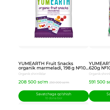
YUMEARTH Fruit Snacks
YUMEARTH
organik marmeladi, 198 g №10
620g №10
(10 dona mini qadoq)
Organik shirinliklar
Organik shirinl
208 500 so'm
591 500 
250 000 so'm
Savatchaga qo‘shish
S
10 dona bor