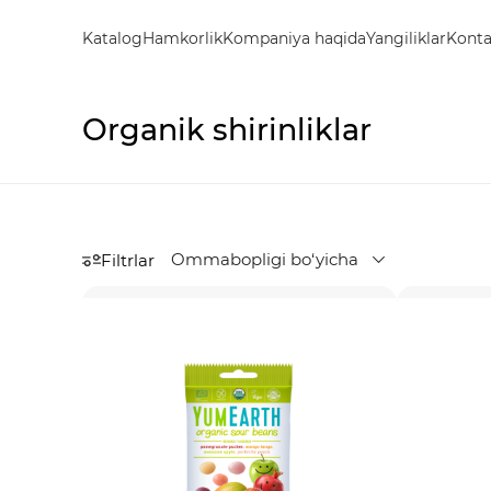
Katalog
Hamkorlik
Kompaniya haqida
Yangiliklar
Konta
Organik shirinliklar
Ommabopligi bo‘yicha
Filtrlar