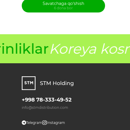
Savatchaga qo‘shish
6 dona bor
nliklar
Koreya kosm
+998 78-333-49-52
info@stmdistribution.com
Telegram
Instagram