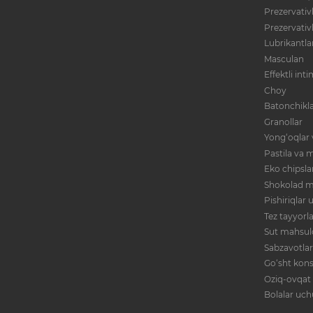
Prezervativl
Prezervativ
Lubrikantla
Masculan
Effektli int
Choy
Batonchikla
Granollar
Yong‘oqlar 
Pastila va m
Eko chipsla
Shokolad m
Pishiriqlar
Tez tayyorl
Sut mahsulo
Sabzavotlar
Go‘sht kons
Oziq-ovqat
Bolalar uc