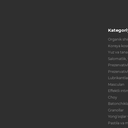
Kategori
Organik shir
Koreya kos
Yuz va tana
Salomatlik,
Prezervativl
Prezervativ
Lubrikantla
Masculan
Effektli int
Choy
Batonchikla
Granollar
Yong‘oqlar 
Pastila va m