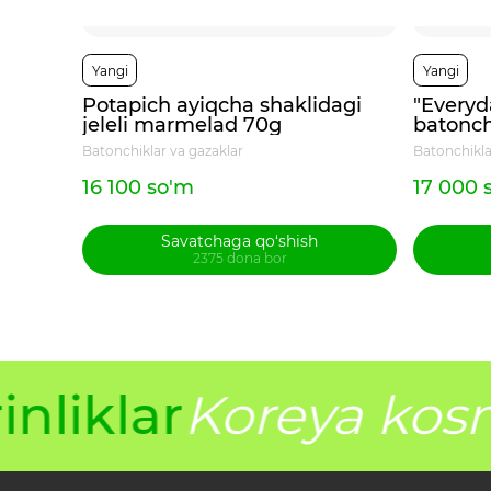
Yangi
Yangi
Potapich ayiqcha shaklidagi
"Everyd
jeleli marmelad 70g
batonch
Batonchiklar va gazaklar
Batonchikla
16 100 so'm
17 000 
Savatchaga qo‘shish
2375 dona bor
nliklar
Koreya kosm