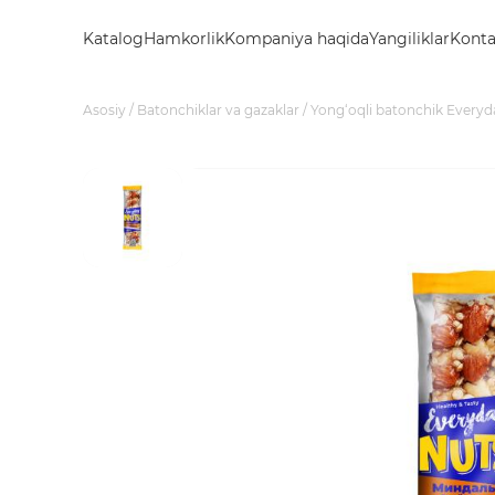
Katalog
Hamkorlik
Kompaniya haqida
Yangiliklar
Konta
Asosiy
Batonchiklar va gazaklar
Yong‘oqli batonchik Every