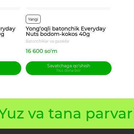
Yangi
Yangi
eryday
Yong‘oqli batonchik Everyday
Yeryon
0g
Nuts bodom-kokos 40g
Tuz&Yo
dudla
Batonchiklar va gazaklar
Batonchik
16 600 so'm
16 600
Savatchaga qo‘shish
1144 dona bor
uz va tana parvari