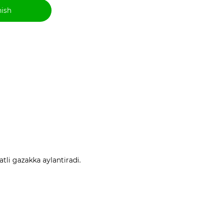
hish
tli gazakka aylantiradi.