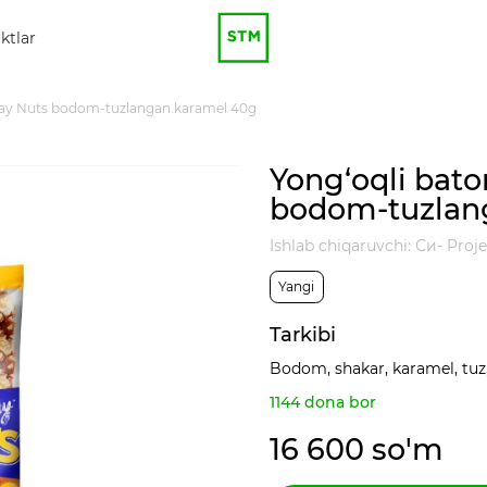
ktlar
day Nuts bodom-tuzlangan.karamel 40g
Yong‘oqli bat
bodom-tuzlan
Ishlab chiqaruvchi: Си- Proj
Yangi
Tarkibi
Bodom, shakar, karamel, tuz,
1144 dona bor
16 600 so'm