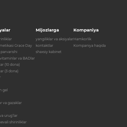
yalar
Mijozlarga
Kompaniya
inliklar
yangiliklar va aksiyalar
Hamkorlik
metikasi Grace Day
kontaktlar
Kompaniya haqida
 parvarishi
shaxsiy kabinet
 vitaminlar va BADlar
ar (10 dona)
lar (3 dona)
r
im gel
r va gazaklar
va urug‘lar
evali shirinliklar