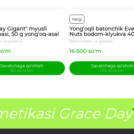
Yangi
ay Gigant" myusli
Yong‘oqli batonchik Ev
asi, 50 g yong‘oq-asal
Nuts bodom-klyukva 4
r va gazaklar
Batonchiklar va gazaklar
so'm
16 600 so'm
Savatchaga qo‘shish
Savatchaga qo‘shish
365 dona bor
1135 dona bor
etikasi Grace Day
Y