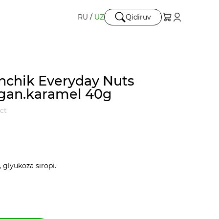
RU
/
UZ
Qidiruv
onchik Everyday Nuts
gan.karamel 40g
ect
 glyukoza siropi.