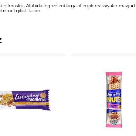
ilmaslik . Alohida ingredientlarga allergik reaksiyalar mavjud b
ste’mol qilish lozim.
z