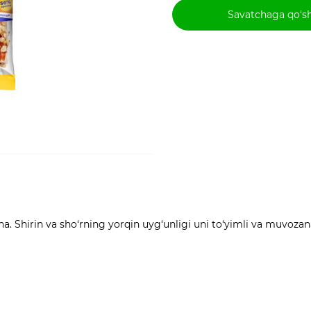
Savatchaga qo‘s
 Shirin va sho‘rning yorqin uyg‘unligi uni to‘yimli va muvozana