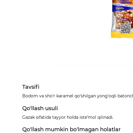
Tavsifi
Bodom va sho‘r karamel qo‘shilgan yong‘oqli batoncha.
Qo'llash usuli
Gazak sifatida tayyor holda iste’mol qilinadi.
Qo'llash mumkin bo'lmagan holatlar