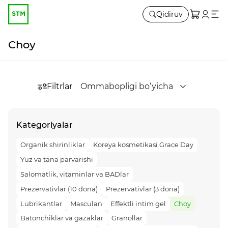
Qidiruv
Choy
Filtrlar
Ommabopligi bo‘yicha
Kategoriyalar
Organik shirinliklar
Koreya kosmetikasi Grace Day
Yuz va tana parvarishi
Salomatlik, vitaminlar va BADlar
Prezervativlar (10 dona)
Prezervativlar (3 dona)
Lubrikantlar
Masculan
Effektli intim gel
Choy
Batonchiklar va gazaklar
Granollar