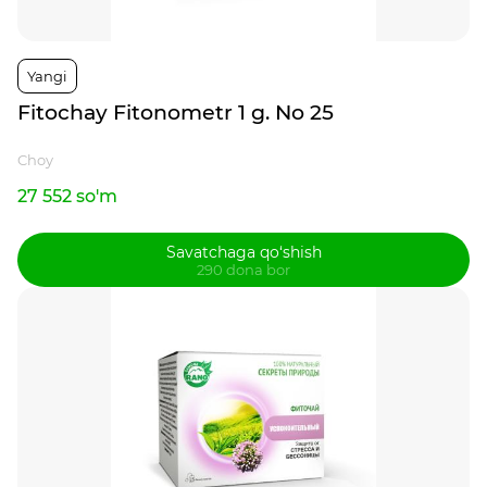
Yangi
Fitochay Fitonometr 1 g. No 25
Choy
27 552 so'm
Savatchaga qo‘shish
290 dona bor