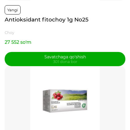
Yangi
Antioksidant fitochoy 1g No25
Choy
27 552 so'm
Savatchaga qo‘shish
301 dona bor