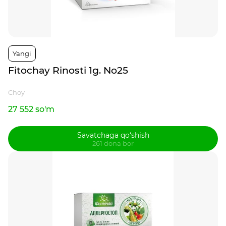
Yangi
Fitochay Rinosti 1g. No25
Choy
27 552 so'm
Savatchaga qo‘shish
261 dona bor