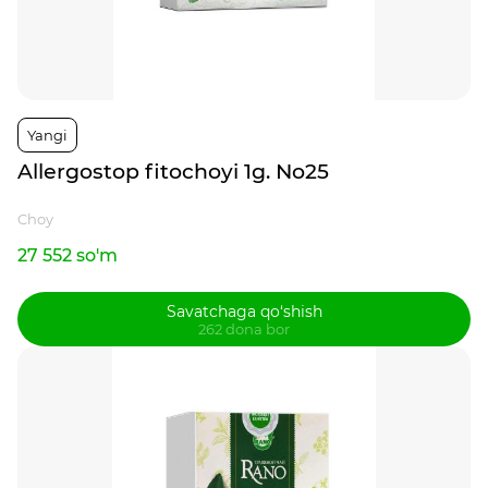
Yangi
Allergostop fitochoyi 1g. No25
Choy
27 552 so'm
Savatchaga qo‘shish
262 dona bor