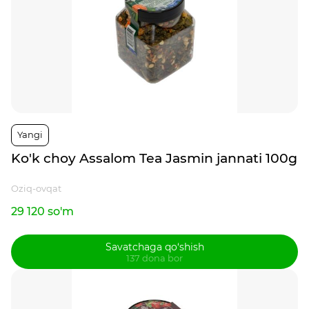
Yangi
Ko'k choy Assalom Tea Jasmin jannati 100g
Oziq-ovqat
29 120 so'm
Savatchaga qo‘shish
137 dona bor