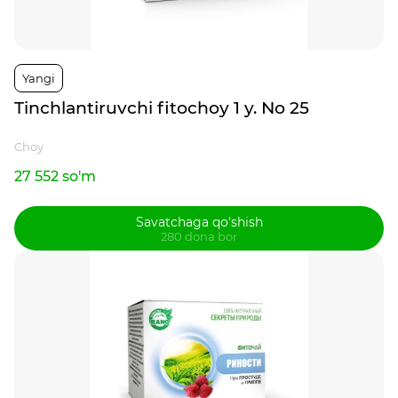
Yangi
Tinchlantiruvchi fitochoy 1 y. No 25
Choy
27 552 so'm
Savatchaga qo‘shish
280 dona bor