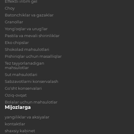
Effektli intim gel
Choy
Batonchiklar va gazaklar
Granollar
Yong‘oqlar va urug‘lar
Pastila va mevali shirinliklar
Eko chipslar
Shokolad mahsulotlari
Pishiriqlar uchun masalliqlar
Tez tayyorlanadigan
mahsulotlar
Sut mahsulotlari
Sabzavotlarni konservalash
Go‘sht konservalari
Oziq-ovqat
Bolalar uchun mahsulotlar
Mijozlarga
yangiliklar va aksiyalar
kontaktlar
shaxsiy kabinet