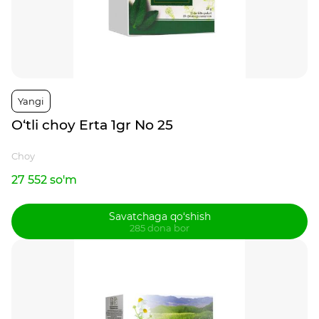
Yangi
O‘tli choy Erta 1gr No 25
Choy
27 552 so'm
Savatchaga qo‘shish
285 dona bor