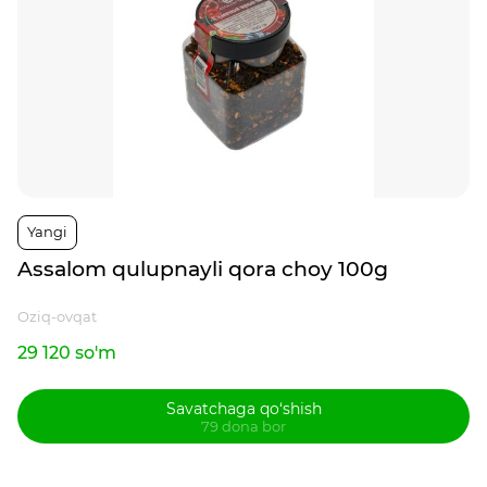
Yangi
Assalom qulupnayli qora choy 100g
Oziq-ovqat
29 120 so'm
Savatchaga qo‘shish
79 dona bor