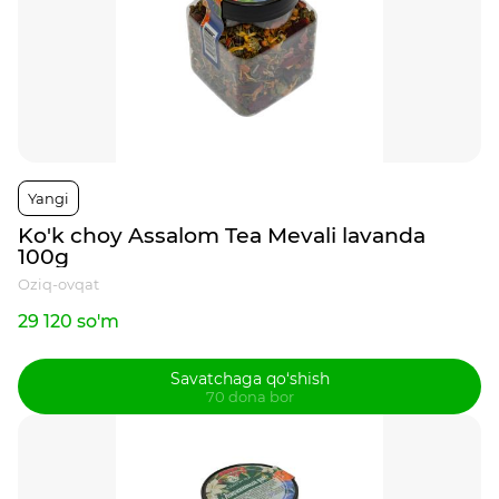
Yangi
Ko'k choy Assalom Tea Mevali lavanda
100g
Oziq-ovqat
29 120 so'm
Savatchaga qo‘shish
70 dona bor