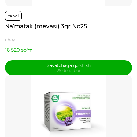
Yangi
Na’matak (mevasi) 3gr No25
Choy
16 520 so'm
Savatchaga qo‘shish
29 dona bor