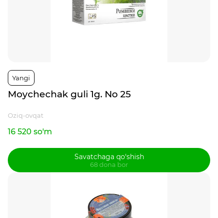
Yangi
Moychechak guli 1g. No 25
Oziq-ovqat
16 520 so'm
Savatchaga qo‘shish
68 dona bor