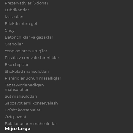
Prezervativlar (3 dona)
Lubrikantlar
Masculan
Effektli intim gel
Choy
Batonchiklar va gazaklar
Granollar
Yong‘oqlar va urug‘lar
Pastila va mevali shirinliklar
Eko chipslar
Shokolad mahsulotlari
Pishiriqlar uchun masalliqlar
Tez tayyorlanadigan
mahsulotlar
Sut mahsulotlari
Sabzavotlarni konservalash
Go‘sht konservalari
Oziq-ovqat
Bolalar uchun mahsulotlar
Mijozlarga