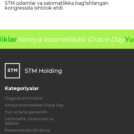
STM odamlar va salomatlikka bag'ishlangan
kongressda ishtirok etdi
iklar
Koreya kosmetikasi Grace Day
Yu
Kategoriyalar
Organik shirinliklar
Koreya kosmetikasi Grace Day
Yuz va tana parvarishi
Salomatlik, vitaminlar va
BADlar
Prezervativlar (10 dona)