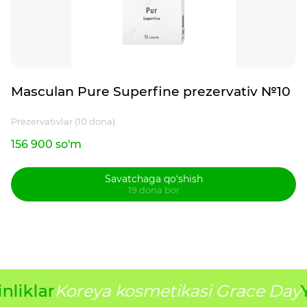
Masculan Pure Superfine prezervativ №10
Prezervativlar (10 dona)
156 900 so'm
Savatchaga qo‘shish
19 dona bor
nliklar
Koreya kosmetikasi Grace Day
Y