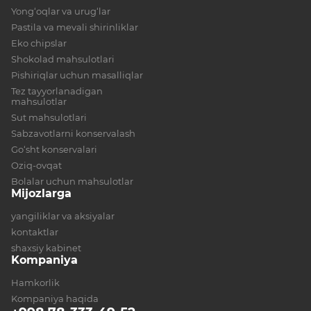
Yong‘oqlar va urug‘lar
Pastila va mevali shirinliklar
Eko chipslar
Shokolad mahsulotlari
Pishiriqlar uchun masalliqlar
Tez tayyorlanadigan
mahsulotlar
Sut mahsulotlari
Sabzavotlarni konservalash
Go‘sht konservalari
Oziq-ovqat
Bolalar uchun mahsulotlar
Mijozlarga
yangiliklar va aksiyalar
kontaktlar
shaxsiy kabinet
Kompaniya
Hamkorlik
Kompaniya haqida