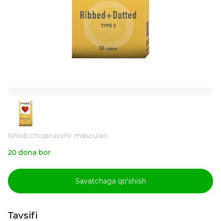
Ishlab chiqaruvchi: masculan
20 dona bor
Savatchaga qo‘shish
Tavsifi