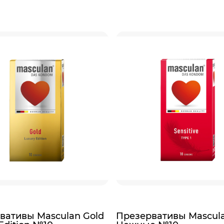
вативы Masculan Gold
Презервативы Mascul