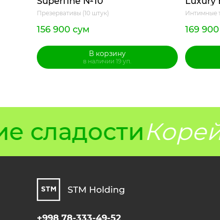
Superfine №10
Luxury 
Презервативы (10 штук)
Интимные 
156 900 сум
169 900
В корзину
в наличии 19 уп.
е сладости
Корейс
+998 78-333-49-52