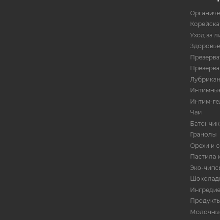
Органиче
Корейска
Уход за л
Здоровье
Презерват
Презерват
Лубрика
Интимные
Интим-ге
Чаи
Батончик
Гранолы
Орехи и 
Пастила 
Эко-чипс
Шоколад
Ингредие
Продукты
Молочны