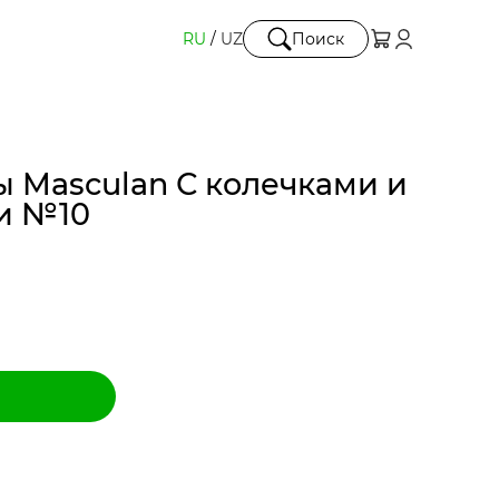
RU
/
UZ
Поиск
 Masculan С колечками и
и №10