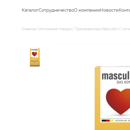
Каталог
Сотрудничество
О компании
Новости
Конт
Главная
Интимные товары
Презервативы Masculan С ко