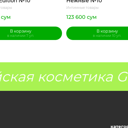
Edition №10
Нежные №10
товары
Интимные товары
 сум
123 600 сум
В корзину
В корзину
в наличии 7 уп.
в наличии 10 уп.
кая косметика Gr
катего