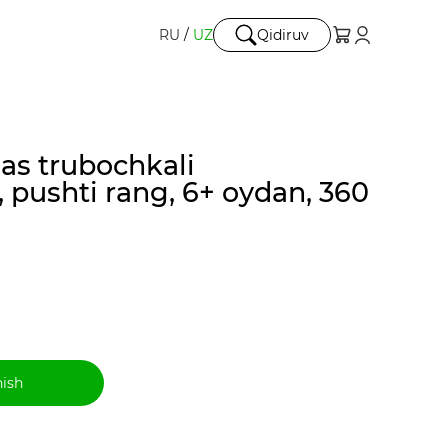
RU
/
UZ
Qidiruv
mas trubochkali
, pushti rang, 6+ oydan, 360
hish