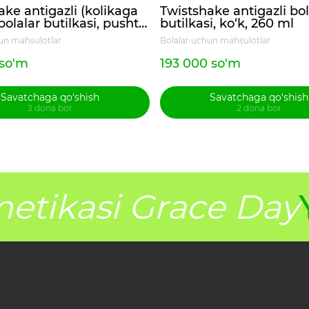
ake antigazli (kolikaga
Twistshake antigazli bol
bolalar butilkasi, pushti,
butilkasi, ko‘k, 260 ml
un mahsulotlar
Bolalar uchun mahsulotlar
 so'm
193 000 so'm
Savatchaga qo‘shish
Savatchaga qo‘shish
3 dona bor
2 dona bor
tikasi Grace Day
Y