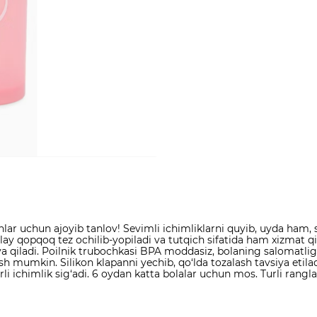
onlar uchun ajoyib tanlov! Sevimli ichimliklarni quyib, uyda ham
 Qulay qopqoq tez ochilib-yopiladi va tutqich sifatida ham xizmat 
ya qiladi. Poilnik trubochkasi BPA moddasiz, bolaning salomatligi
ish mumkin. Silikon klapanni yechib, qo‘lda tozalash tavsiya et
i ichimlik sig‘adi. 6 oydan katta bolalar uchun mos. Turli rangl