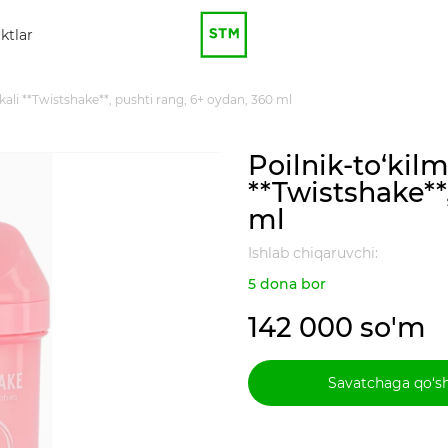
ktlar
kali **Twistshake**, pushti rang, 6+ oydan, 360 ml
Poilnik-to‘kil
**Twistshake**
ml
Ishlab chiqaruvchi:
5 dona bor
142 000 so'm
Savatchaga qo‘s