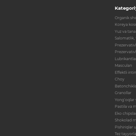
Kategori
Organik shir
Koreya kos
Yuz va tana
Salomatlik,
Prezervativl
Prezervativ
Lubrikantla
Masculan
Effektli int
Choy
Batonchikla
Granollar
Yong‘oqlar 
Pastila va m
Eko chipsla
Shokolad m
Pishiriqlar
Tez tayyorl