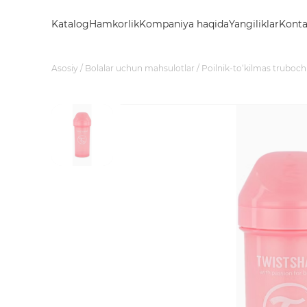
Katalog
Hamkorlik
Kompaniya haqida
Yangiliklar
Konta
Asosiy
Bolalar uchun mahsulotlar
Poilnik-to‘kilmas truboch