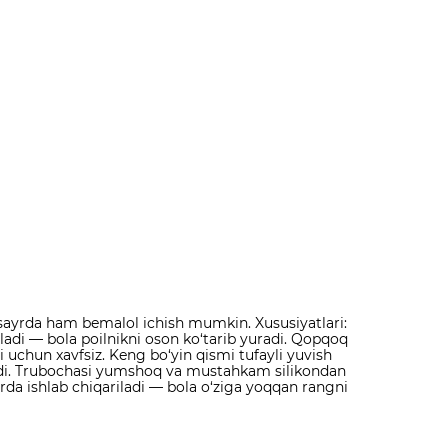
, sayrda ham bemalol ichish mumkin. Xususiyatlari:
qiladi — bola poilnikni oson ko‘tarib yuradi. Qopqoq
 uchun xavfsiz. Keng bo‘yin qismi tufayli yuvish
iladi. Trubochasi yumshoq va mustahkam silikondan
arda ishlab chiqariladi — bola o‘ziga yoqqan rangni