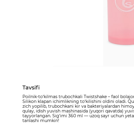
Tavsifi
Poilnik-to‘kilmas trubochkali Twistshake – faol bolaj
Silikon klapan ichimlikning to‘kilishini oldini oladi.
zich yopilib, trubochkani kir va bakteriyalardan himo
qulay, idish yuvish mashinasida (yuqori qavatda) yuv
tayyorlangan. Sig‘imi 360 ml — uzoq sayr uchun yetarl
tanlashi mumkin!