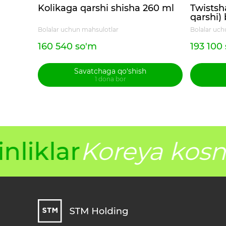
Kolikaga qarshi shisha 260 ml
Twistsh
qarshi) 
260 ml
Bolalar uchun mahsulotlar
Bolalar uch
160 540 so'm
193 100
Savatchaga qo‘shish
1 dona bor
liklar
Koreya kosme