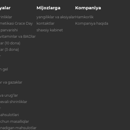
yalar
Mijozlarga
Kompaniya
inliklar
yangiliklar va aksiyalar
Hamkorlik
metikasi Grace Day
kontaktlar
Kompaniya haqida
 parvarishi
shaxsiy kabinet
 vitaminlar va BADlar
ar (10 dona)
lar (3 dona)
r
im gel
r va gazaklar
va urug‘lar
evali shirinliklar
r
ahsulotlari
 uchun masalliqlar
anadigan mahsulotlar