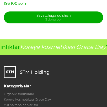
193 100 so'm
Savatchaga qo‘shish
3 dona bor
nliklar
Koreya kosmetikasi Grace Day
Kategoriyalar
Organik shirinliklar
Koreya kosmetikasi Grace Day
Yuz va tana parvarishi