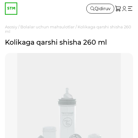
Qidiruv
Asosiy
Bolalar uchun mahsulotlar
Kolikaga qarshi shisha 260
ml
Kolikaga qarshi shisha 260 ml