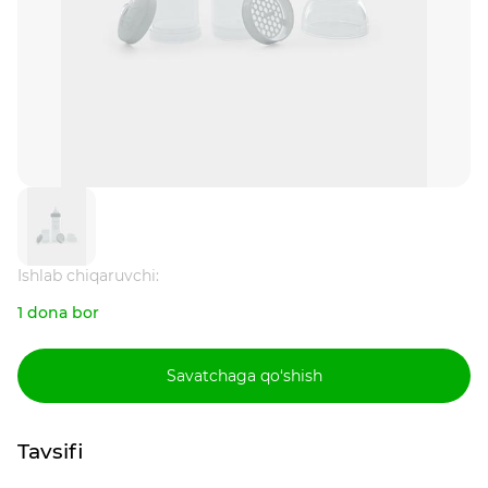
Ishlab chiqaruvchi:
1 dona bor
Savatchaga qo‘shish
Tavsifi