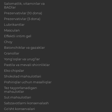
Salomatlik, vitaminlar va
BADlar
Prezervativlar (10 dona)
Prezervativlar (3 dona)
Lubrikantlar
Masculan
Effektli intim gel
Choy
Batonchiklar va gazaklar
Granollar
Yong‘oqlar va urug‘lar
Pastila va mevali shirinliklar
Eko chipslar
Shokolad mahsulotlari
Pishiriqlar uchun masalliqlar
Tez tayyorlanadigan
mahsulotlar
Sut mahsulotlari
Sabzavotlarni konservalash
Go‘sht konservalari