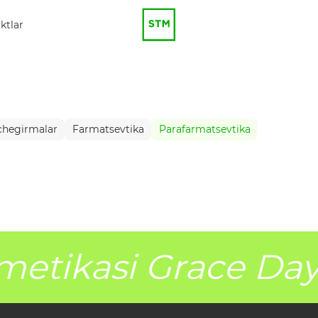
ktlar
 chegirmalar
Farmatsevtika
Parafarmatsevtika
metikasi Grace Day