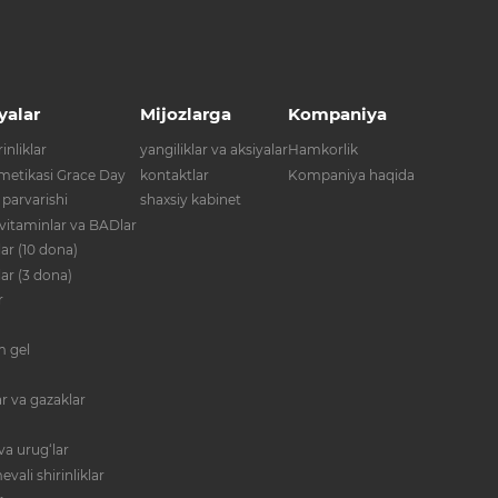
yalar
Mijozlarga
Kompaniya
inliklar
yangiliklar va aksiyalar
Hamkorlik
metikasi Grace Day
kontaktlar
Kompaniya haqida
 parvarishi
shaxsiy kabinet
 vitaminlar va BADlar
ar (10 dona)
lar (3 dona)
r
im gel
r va gazaklar
va urug‘lar
evali shirinliklar