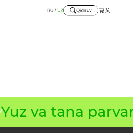
RU
/
UZ
Qidiruv
Yuz va tana parvar