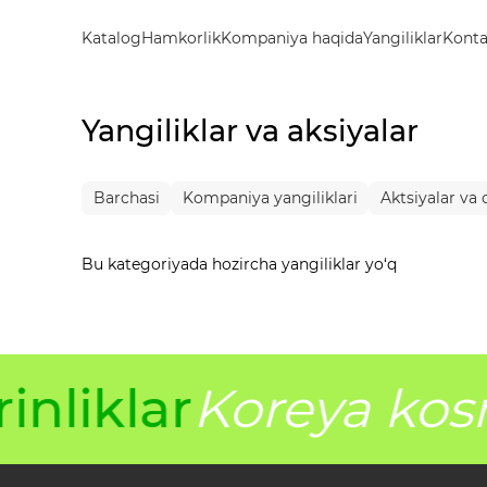
Katalog
Hamkorlik
Kompaniya haqida
Yangiliklar
Konta
Yangiliklar va aksiyalar
Barchasi
Kompaniya yangiliklari
Aktsiyalar va
Bu kategoriyada hozircha yangiliklar yo‘q
inliklar
Koreya kos