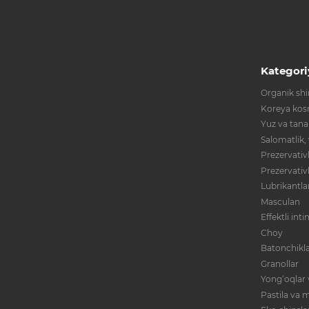
Kategori
Organik shir
Koreya kos
Yuz va tana
Salomatlik,
Prezervativl
Prezervativ
Lubrikantla
Masculan
Effektli int
Choy
Batonchikla
Granollar
Yong‘oqlar 
Pastila va m