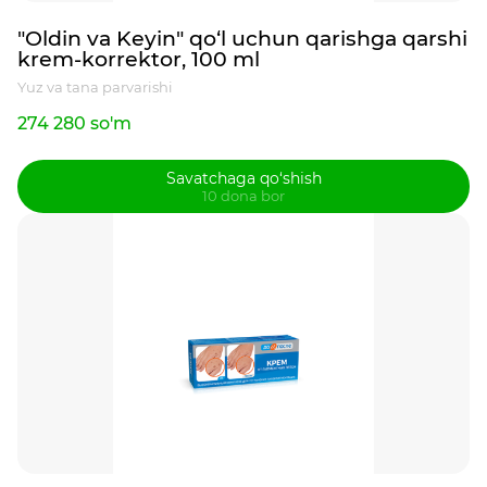
"Oldin va Keyin" qo‘l uchun qarishga qarshi
krem-korrektor, 100 ml
Yuz va tana parvarishi
274 280 so'm
Savatchaga qo‘shish
10 dona bor