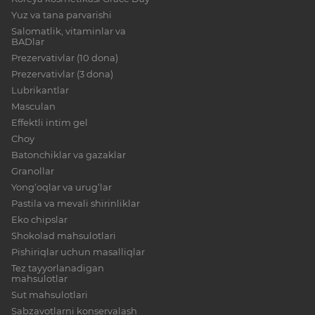
Yuz va tana parvarishi
Salomatlik, vitaminlar va
BADlar
Prezervativlar (10 dona)
Prezervativlar (3 dona)
Lubrikantlar
Masculan
Effektli intim gel
Choy
Batonchiklar va gazaklar
Granollar
Yong‘oqlar va urug‘lar
Pastila va mevali shirinliklar
Eko chipslar
Shokolad mahsulotlari
Pishiriqlar uchun masalliqlar
Tez tayyorlanadigan
mahsulotlar
Sut mahsulotlari
Sabzavotlarni konservalash