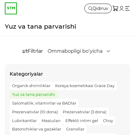
Qidiruv
Yuz va tana parvarishi
Filtrlar
Ommabopligi bo‘yicha
Kategoriyalar
Organik shirinliklar
Koreya kosmetikasi Grace Day
Yuz va tana parvarishi
Salomatlik, vitaminlar va BADlar
Prezervativlar (10 dona)
Prezervativlar (3 dona)
Lubrikantlar
Masculan
Effektli intim gel
Choy
Batonchiklar va gazaklar
Granollar