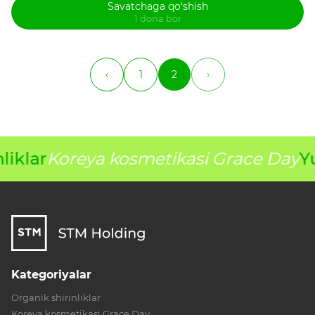
Savatchaga qo‘shish
1 dona bor
‹
1
2
›
iklar
Koreya kosmetikasi Grace Day
Yu
Kategoriyalar
Organik shirinliklar
Koreya kosmetikasi Grace Day