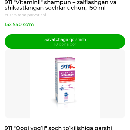
911 "Vitaminli" shampun – zaiflashgan va
shikastlangan sochlar uchun, 150 ml
Yuz va tana parvarishi
152 540 so'm
Savatchaga qo‘shish
10 dona bor
911 "Qoqi yog‘li" soch to‘kilishiga qarshi