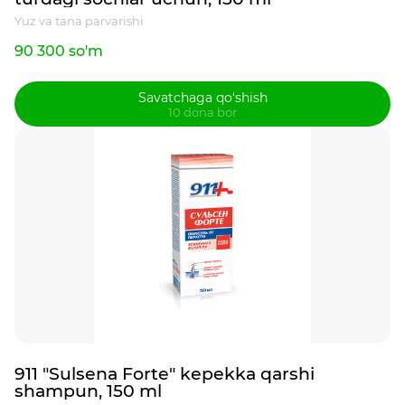
Yuz va tana parvarishi
90 300 so'm
Savatchaga qo‘shish
10 dona bor
911 "Sulsena Forte" kepekka qarshi
shampun, 150 ml