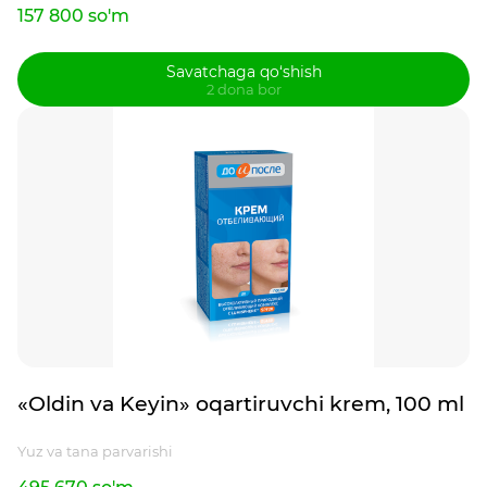
157 800 so'm
Savatchaga qo‘shish
2 dona bor
«Oldin va Keyin» oqartiruvchi krem, 100 ml
Yuz va tana parvarishi