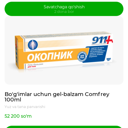
Savatchaga qo‘shish
2 dona bor
Bo'g'imlar uchun gel-balzam Comfrey
100ml
Yuz va tana parvarishi
52 200 so'm