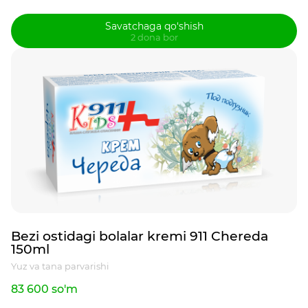
Savatchaga qo‘shish
2 dona bor
Bezi ostidagi bolalar kremi 911 Chereda
150ml
Yuz va tana parvarishi
83 600 so'm