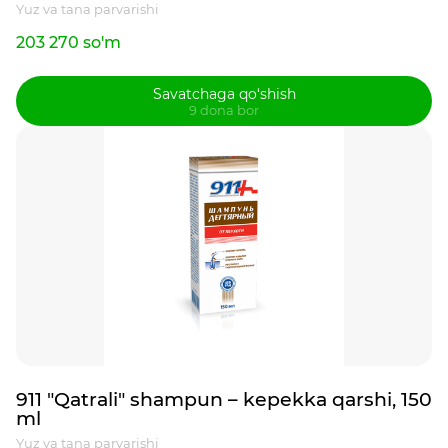
Yuz va tana parvarishi
203 270 so'm
Savatchaga qo‘shish
9 dona bor
911 "Qatrali" shampun – kepekka qarshi, 150
ml
Yuz va tana parvarishi