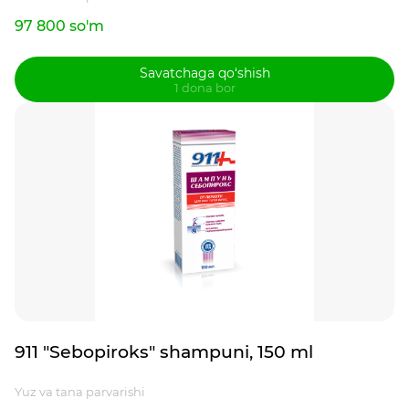
97 800 so'm
Savatchaga qo‘shish
1 dona bor
911 "Sebopiroks" shampuni, 150 ml
Yuz va tana parvarishi