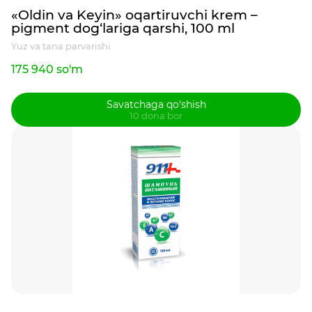
«Oldin va Keyin» oqartiruvchi krem –
pigment dog‘lariga qarshi, 100 ml
Yuz va tana parvarishi
175 940 so'm
Savatchaga qo‘shish
10 dona bor