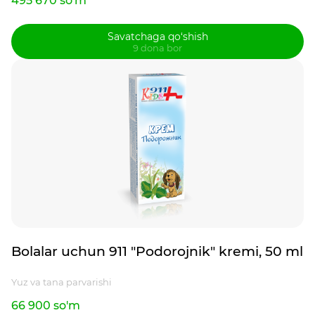
495 670 so'm
Savatchaga qo‘shish
9 dona bor
Bolalar uchun 911 "Podorojnik" kremi, 50 ml
Yuz va tana parvarishi
66 900 so'm