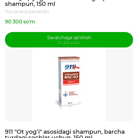
shampun, 150 ml
Yuz va tana parvarishi
90 300 so'm
Savatchaga qo‘shish
10 dona bor
911 "Ot yog‘i" asosidagi shampun, barcha
turdagi sochlar uchun, 150 ml