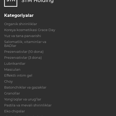
Kategoriyalar
Organik shirinliklar
Koreya kosmetikasi Grace Day
Yuz va tana parvarishi
Salomatlik, vitaminlar va
BADlar
Prezervativlar (10 dona)
Prezervativlar (3 dona)
Lubrikantlar
Masculan
Effektli intim gel
Choy
Batonchiklar va gazaklar
Granollar
Yong‘oqlar va urug‘lar
Pastila va mevali shirinliklar
Eko chipslar