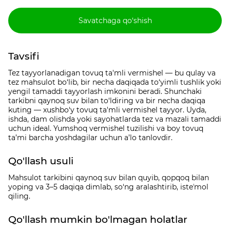
Savatchaga qo‘shish
Tavsifi
Tez tayyorlanadigan tovuq ta'mli vermishel — bu qulay va
tez mahsulot bo‘lib, bir necha daqiqada to‘yimli tushlik yoki
yengil tamaddi tayyorlash imkonini beradi. Shunchaki
tarkibni qaynoq suv bilan to‘ldiring va bir necha daqiqa
kuting — xushbo‘y tovuq ta'mli vermishel tayyor. Uyda,
ishda, dam olishda yoki sayohatlarda tez va mazali tamaddi
uchun ideal. Yumshoq vermishel tuzilishi va boy tovuq
ta’mi barcha yoshdagilar uchun a’lo tanlovdir.
Qo'llash usuli
Mahsulot tarkibini qaynoq suv bilan quyib, qopqoq bilan
yoping va 3–5 daqiqa dimlab, so‘ng aralashtirib, isteʼmol
qiling.
Qo'llash mumkin bo'lmagan holatlar