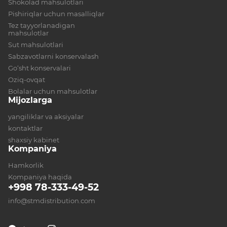
Shokolad mahsulotlari
Pishiriqlar uchun masalliqlar
Tez tayyorlanadigan
mahsulotlar
Sut mahsulotlari
Sabzavotlarni konservalash
Go‘sht konservalari
Oziq-ovqat
Bolalar uchun mahsulotlar
Mijozlarga
yangiliklar va aksiyalar
kontaktlar
shaxsiy kabinet
Kompaniya
Hamkorlik
Kompaniya haqida
+998 78-333-49-52
info@stmdistribution.com