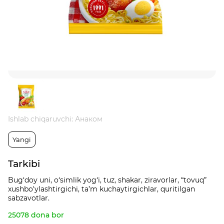
Ishlab chiqaruvchi: Анаком
Yangi
Tarkibi
Bug‘doy uni, o‘simlik yog‘i, tuz, shakar, ziravorlar, “tovuq”
xushbo'ylashtirgichi, ta’m kuchaytirgichlar, quritilgan
sabzavotlar.
25078 dona bor