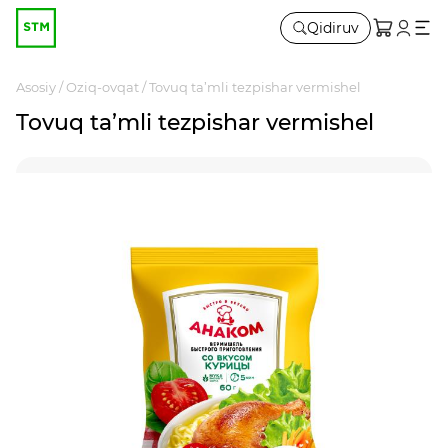
Qidiruv
Asosiy
Oziq-ovqat
Tovuq ta’mli tezpishar vermishel
Tovuq ta’mli tezpishar vermishel