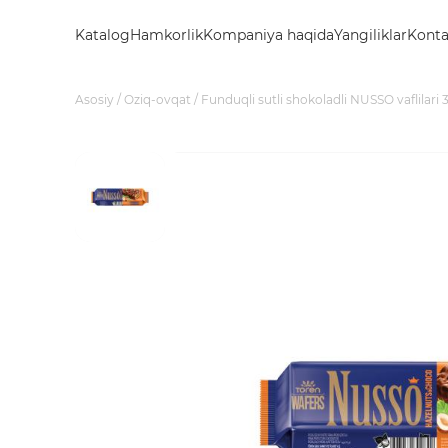
Katalog
Hamkorlik
Kompaniya haqida
Yangiliklar
Konta
Asosiy
Oziq-ovqat
Funduqli sutli shokoladli NUSSO vaflilari 