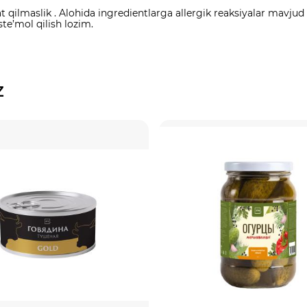
ilmaslik . Alohida ingredientlarga allergik reaksiyalar mavjud b
ste’mol qilish lozim.
z