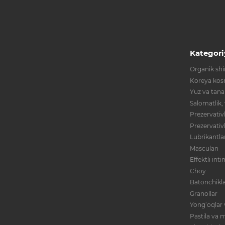
Kategori
Organik shir
Koreya kos
Yuz va tana
Salomatlik,
Prezervativl
Prezervativ
Lubrikantla
Masculan
Effektli int
Choy
Batonchikla
Granollar
Yong‘oqlar 
Pastila va m