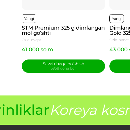
Yangi
Yangi
STM Premium 325 g dimlangan
Dimlang
mol go‘shti
Gold 32
Oziq-ovqat
Oziq-ovqat
41 000 so'm
43 000 
Savatchaga qo‘shish
5958 dona bor
nliklar
Koreya kosm