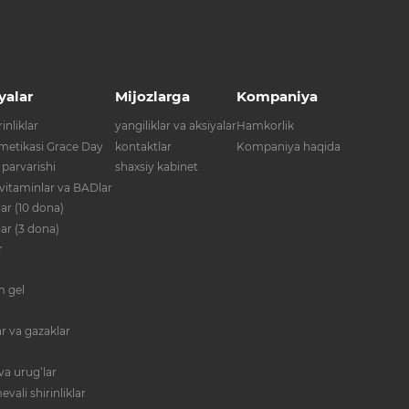
yalar
Mijozlarga
Kompaniya
inliklar
yangiliklar va aksiyalar
Hamkorlik
metikasi Grace Day
kontaktlar
Kompaniya haqida
 parvarishi
shaxsiy kabinet
 vitaminlar va BADlar
ar (10 dona)
lar (3 dona)
r
im gel
r va gazaklar
va urug‘lar
evali shirinliklar