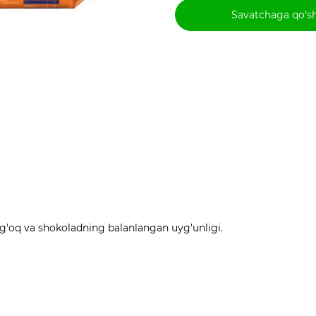
Savatchaga qo‘s
ong'oq va shokoladning balanlangan uyg'unligi.