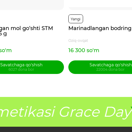
Yangi
an mol go‘shti STM
Marinadlangan bodring 
5 g
Oziq-ovqat
so'm
16 300 so'm
Savatchaga qo‘shish
Savatchaga qo‘shish
6027 dona bor
22004 dona bor
etikasi Grace Day
Y