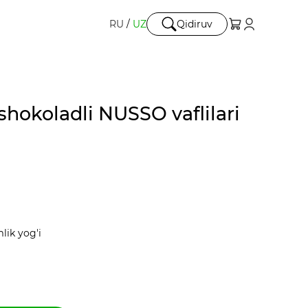
RU
/
UZ
Qidiruv
 shokoladli NUSSO vaflilari
mlik yog'i