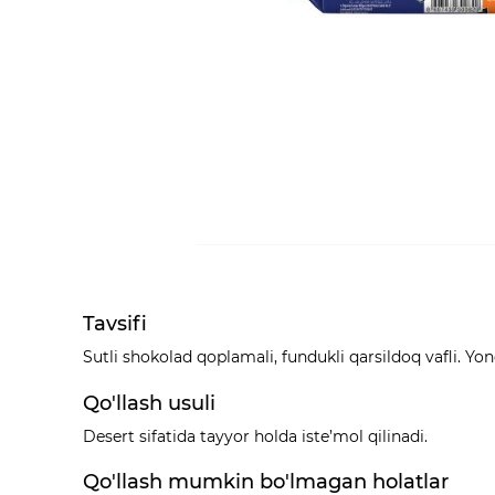
Tavsifi
Sutli shokolad qoplamali, fundukli qarsildoq vafli. Y
Qo'llash usuli
Desert sifatida tayyor holda iste’mol qilinadi.
Qo'llash mumkin bo'lmagan holatlar