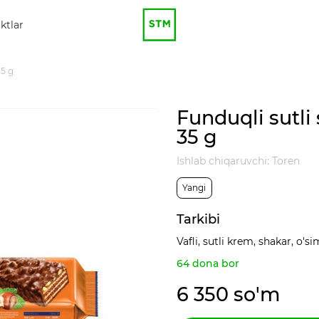
ktlar
35 g
Funduqli sutli
35 g
Ishlab chiqaruvchi: Toren
Yangi
Tarkibi
Vafli, sutli krem, shakar, o'si
64 dona bor
6 350 so'm