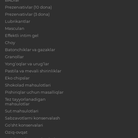
BADlar
Prezervativlar (10 dona)
Prezervativlar (3 dona)
Lubrikantlar
Masculan
Effektli intim gel
Choy
Batonchiklar va gazaklar
Granollar
Yong‘oqlar va urug‘lar
Pastila va mevali shirinliklar
Eko chipslar
Shokolad mahsulotlari
Pishiriqlar uchun masalliqlar
Tez tayyorlanadigan
mahsulotlar
Sut mahsulotlari
Sabzavotlarni konservalash
Go‘sht konservalari
Oziq-ovqat