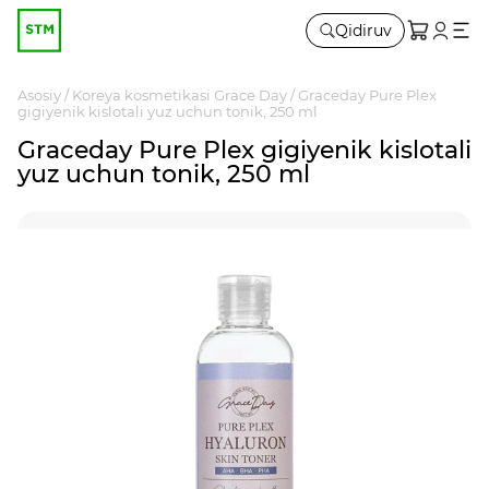
Qidiruv
Asosiy
Koreya kosmetikasi Grace Day
Graceday Pure Plex
gigiyenik kislotali yuz uchun tonik, 250 ml
Graceday Pure Plex gigiyenik kislotali
yuz uchun tonik, 250 ml