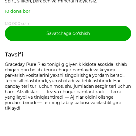
Spirt, silikon, paraben va mineral moylarsiz.
10 dona bor
150 000 so'm
Savatchaga qo‘shish
Tavsifi
Graceday Pure Plex tonigi gigiyenik kislota asosida ishlab
chiqarilgan bo‘lib, terini chuqur namlaydi va keyingi
parvarish vositalarini yaxshi singdirishga yordam beradi.
Terini silliqlashtiradi, yumshatadi va tetiklashtiradi. Har
qanday teri turi uchun mos, shu jumladan sezgir teri uchun
ham. Afzalliklari: — Tez va chuqur namlantiradi — Terni
yangilaydi va tiniqlashtiradi — Ajinlar oldini olishga
yordam beradi — Terining tabiiy balansi va elastikligini
tiklaydi