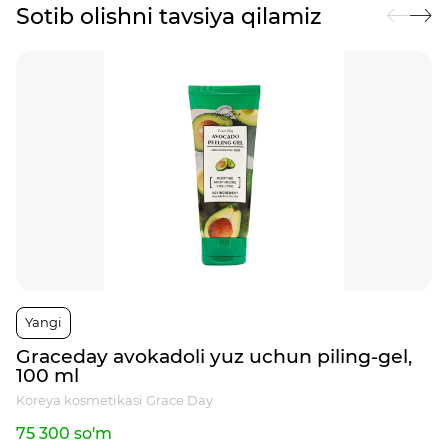
Sotib olishni tavsiya qilamiz
Yangi
Graceday avokadoli yuz uchun piling-gel,
100 ml
Koreya kosmetikasi Grace Day
75 300 so'm