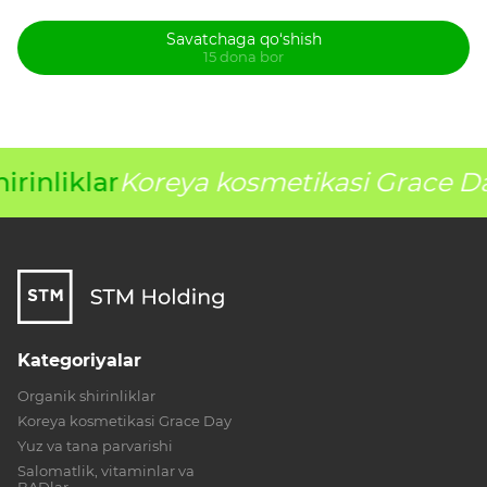
Savatchaga qo‘shish
15 dona bor
rinliklar
Koreya kosmetikasi Grace D
Kategoriyalar
Organik shirinliklar
Koreya kosmetikasi Grace Day
Yuz va tana parvarishi
Salomatlik, vitaminlar va