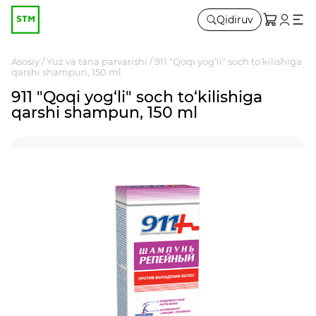
Qidiruv
Asosiy
Yuz va tana parvarishi
911 "Qoqi yog‘li" soch to‘kilishiga
qarshi shampun, 150 ml
911 "Qoqi yog‘li" soch to‘kilishiga
qarshi shampun, 150 ml