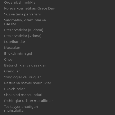
Organik shirinliklar
Koreya kosmetikasi Grace Day
Yuz va tana parvarishi
Salomatlik, vitaminlar va
BADlar
Prezervativlar (10 dona)
Prezervativlar (3 dona)
Lubrikantlar
Masculan
Effektli intim gel
Choy
Batonchiklar va gazaklar
Granollar
Yong‘oqlar va urug‘lar
Pastila va mevali shirinliklar
Eko chipslar
Shokolad mahsulotlari
Pishiriqlar uchun masalliqlar
Tez tayyorlanadigan
mahsulotlar