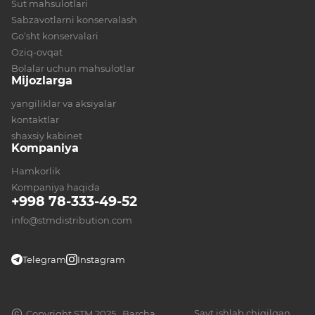
Sut mahsulotlari
Sabzavotlarni konservalash
Go‘sht konservalari
Oziq-ovqat
Bolalar uchun mahsulotlar
Mijozlarga
yangiliklar va aksiyalar
kontaktlar
shaxsiy kabinet
Kompaniya
Hamkorlik
Kompaniya haqida
+998 78-333-49-52
info@stmdistribution.com
Telegram
Instagram
Sayt ishlab chiqilgan
Copyright STM 2025 . Barcha