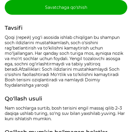
Savatchaga qo‘shish
Tavsifi
Qoqi (repей) yog‘i asosida ishlab chiqilgan bu shampun
soch ildizlarini mustahkamlash, soch o‘sishini
rag‘batlantirish va to‘kilishni kamaytirish uchun
mo‘ljallangan. Har qanday soch turiga mos, ayniqsa nozik
va mo‘rt sochlar uchun foydali. Yengil tozalovchi asosga
ega, sochni og‘irlashtirmaydi va tabiiy yaltiroq
beradi.Afzalliklari: Soch ildizlarini mustahkamlaydi Soch
o‘sishini faollashtiradi Mo‘rtlik va to‘kilishni kamaytiradi
Bosh terisini oziqlantiradi va namlaydi Doimiy
foydalanishga yaroqli
Qo'llash usuli
Nam sochlarga surtib, bosh terisini engil massaj qilib 2–3
daqiqa ushlab turing, so‘ng suv bilan yaxshilab yuving. Har
kuni ishlatish mumkin.
Qo'llash mumkin bo'lmagan holatlar