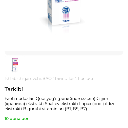
Ishlab chiqaruvchi: ЗАО "Твинс Тэк", Россия
Tarkibi
Faol moddalar: Qoqi yog‘i (репейное масло) G‘ijim
(крапива) ekstrakti Shalfey ekstrakti Lopux (qoqi) ildizi
ekstrakti B guruhi vitaminlari (B1, B5, B7)
10 dona bor