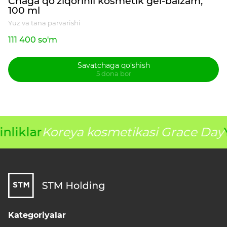
Chaga qo‘ziqorinli kosmetik gel-balzam,
100 ml
Yuz va tana parvarishi
111 400 so'm
Savatchaga qo‘shish
5 dona bor
nliklar
Koreya kosmetikasi Grace Day
Kategoriyalar