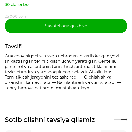
30 dona bor
25 000 so'm
Savatchaga qo‘shish
Tavsifi
Graceday niqobi stressga uchragan, qizarib ketgan yoki
shikastlangan terini tiklash uchun yaratilgan. Centella,
pantenol va allantonin terini tinchlantiradi, tiklanishini
tezlashtiradi va yumshoqlik bag‘ishlaydi. Afzalliklari: —
Terni tiklash jarayonini tezlashtiradi — Qichishish va
qizarishni kamaytiradi — Namlantiradi va yumshatadi —
Tabiiy himoya qatlamini mustahkamlaydi
Sotib olishni tavsiya qilamiz