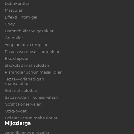
Lubrikantlar
Masculan
Effektli intim gel
Choy
Batonchiklar va gazaklar
Granollar
Yong‘oqlar va urug‘lar
Pastila va mevali shirinliklar
Eko chipslar
Shokolad mahsulotlari
Pishiriqlar uchun masalliqlar
Tez tayyorlanadigan
mahsulotlar
Sut mahsulotlari
Sabzavotlarni konservalash
Go‘sht konservalari
Oziq-ovqat
Bolalar uchun mahsulotlar
Mijozlarga
yangiliklar va aksiyalar