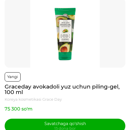
Yangi
Graceday avokadoli yuz uchun piling-gel,
100 ml
Koreya kosmetikasi Grace Day
75 300 so'm
Savatchaga qo‘shish
15 dona bor