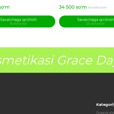
so'm
34 500 so'm
50 000 so'm
Savatchaga qo‘shish
Savatchaga qo‘shish
16 dona bor
25 dona bor
metikasi Grace Day
Kategori
Organik shir