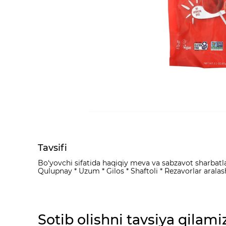
Tavsifi
Bo‘yovchi sifatida haqiqiy meva va sabzavot sharbatla
Qulupnay * Uzum * Gilos * Shaftoli * Rezavorlar aral
Sotib olishni tavsiya qilami