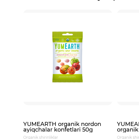
YUMEARTH organik nordon
YUMEAR
ayiqchalar konfetlari 50g
organik
Organik shirinliklar
Organik shir