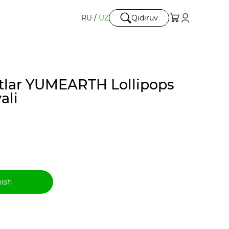
RU
/
UZ
Qidiruv
tlar YUMEARTH Lollipops
ali
hish