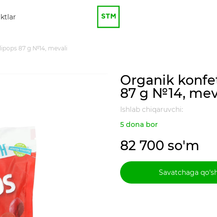
ktlar
ipops 87 g №14, mevali
Organik konfe
87 g №14, mev
Ishlab chiqaruvchi:
5 dona bor
82 700 so'm
Savatchaga qo‘s