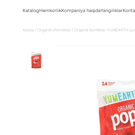
Katalog
Hamkorlik
Kompaniya haqida
Yangiliklar
Konta
Asosiy
Organik shirinliklar
Organik konfetlar YUMEARTH Loll