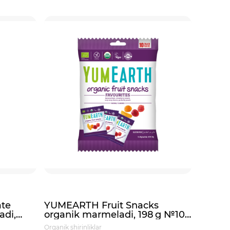
te
YUMEARTH Fruit Snacks
YUMEA
adi,
organik marmeladi, 198 g №10
620g 
(10 dona mini qadoq)
Organik shirinliklar
Organik sh