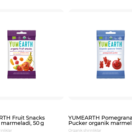
TH Fruit Snacks
YUMEARTH Pomegrana
 marmeladi, 50 g
Pucker organik marmel
50 g
inliklar
Organik shirinliklar