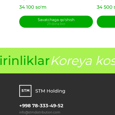
34 100 so'm
34 500 
Savatchaga qo‘shish
29 dona bor
inliklar
Koreya kos
+998 78-333-49-52
info@stmdistribution.com