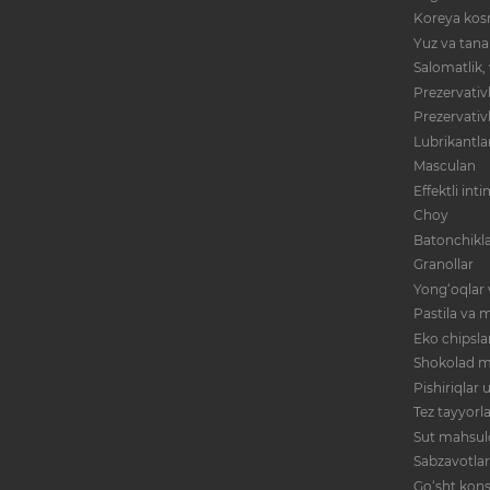
Koreya kos
Yuz va tana
Salomatlik,
Prezervativl
Prezervativ
Lubrikantla
Masculan
Effektli int
Choy
Batonchikla
Granollar
Yong‘oqlar 
Pastila va m
Eko chipsla
Shokolad m
Pishiriqlar
Tez tayyorl
Sut mahsulo
Sabzavotlar
Go‘sht kons