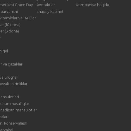
metikasi Grace Day
kontaktlar
Kompaniya haqida
 parvarishi
shaxsiy kabinet
 vitaminlar va BADlar
ar (10 dona)
lar (3 dona)
r
im gel
r va gazaklar
va urug‘lar
evali shirinliklar
r
ahsulotlari
 uchun masalliqlar
anadigan mahsulotlar
tlari
ni konservalash
ervalari