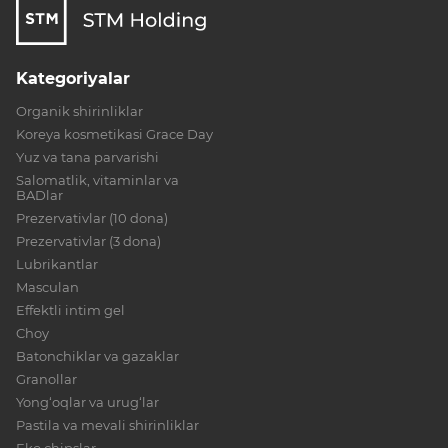
Kategoriyalar
Organik shirinliklar
Koreya kosmetikasi Grace Day
Yuz va tana parvarishi
Salomatlik, vitaminlar va
BADlar
Prezervativlar (10 dona)
Prezervativlar (3 dona)
Lubrikantlar
Masculan
Effektli intim gel
Choy
Batonchiklar va gazaklar
Granollar
Yong‘oqlar va urug‘lar
Pastila va mevali shirinliklar