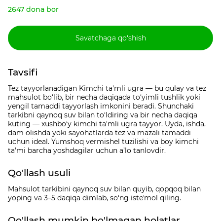
2647 dona bor
Savatchaga qo‘shish
Tavsifi
Tez tayyorlanadigan Kimchi ta'mli ugra — bu qulay va tez
mahsulot bo‘lib, bir necha daqiqada to‘yimli tushlik yoki
yengil tamaddi tayyorlash imkonini beradi. Shunchaki
tarkibni qaynoq suv bilan to‘ldiring va bir necha daqiqa
kuting — xushbo‘y kimchi ta'mli ugra tayyor. Uyda, ishda,
dam olishda yoki sayohatlarda tez va mazali tamaddi
uchun ideal. Yumshoq vermishel tuzilishi va boy kimchi
ta'mi barcha yoshdagilar uchun a’lo tanlovdir.
Qo'llash usuli
Mahsulot tarkibini qaynoq suv bilan quyib, qopqoq bilan
yoping va 3–5 daqiqa dimlab, so‘ng isteʼmol qiling.
Qo'llash mumkin bo'lmagan holatlar