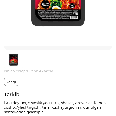
Ishlab chiqaruvchi: Анаком
Yangi
Tarkibi
Bug‘doy uni, o‘simlik yog‘i, tuz, shakar, ziravorlar, Kimchi
xushbo'ylashtirgichi, ta’m kuchaytirgichlar, quritilgan
sabzavotlar, qalampir.