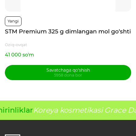
Yangi
STM Premium 325 g dimlangan mol go‘shti
Oziq-ovqat
41 000 so'm
Savatchaga qo‘shish
5958 dona bor
rinliklar
Koreya kosmetikasi Grace D