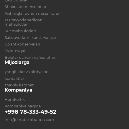
Eko chipslar
Shokolad mahsulotlari
Pishiriqlar uchun masalliqlar
Tez tayyorlanadigan
mahsulotlar
Sut mahsulotlari
Sabzavotlarni konservalash
Go‘sht konservalari
Oziq-ovqat
Bolalar uchun mahsulotlar
Mijozlarga
yangiliklar va aksiyalar
kontaktlar
shaxsiy kabinet
Kompaniya
Hamkorlik
Kompaniya haqida
+998 78-333-49-52
info@stmdistribution.com