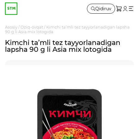
Qidiruv
Asosiy
Oziq-ovqat
Kimchi ta’mli tez tayyorlanadigan lapsha
90 g li Asia mix lotogida
Kimchi ta’mli tez tayyorlanadigan
lapsha 90 g li Asia mix lotogida