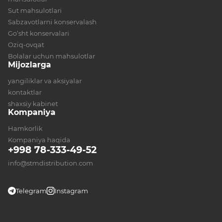
Sut mahsulotlari
Sabzavotlarni konservalash
Go‘sht konservalari
Oziq-ovqat
Bolalar uchun mahsulotlar
Mijozlarga
yangiliklar va aksiyalar
kontaktlar
shaxsiy kabinet
Kompaniya
Hamkorlik
Kompaniya haqida
+998 78-333-49-52
info@stmdistribution.com
Telegram
Instagram