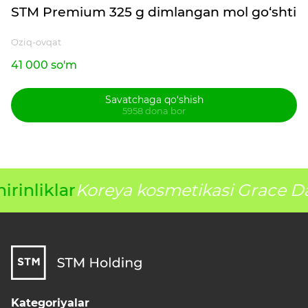
STM Premium 325 g dimlangan mol go‘shti
Oziq-ovqat
41 000 so'm
Savatchaga qo‘shish
5958 dona bor
rinliklar
Koreya kosmetikasi Grace D
Kategoriyalar