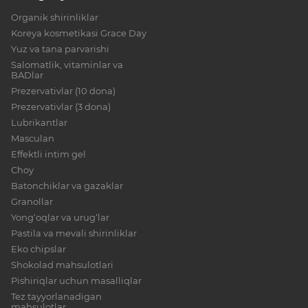
Organik shirinliklar
Koreya kosmetikasi Grace Day
Yuz va tana parvarishi
Salomatlik, vitaminlar va
BADlar
Prezervativlar (10 dona)
Prezervativlar (3 dona)
Lubrikantlar
Masculan
Effektli intim gel
Choy
Batonchiklar va gazaklar
Granollar
Yong‘oqlar va urug‘lar
Pastila va mevali shirinliklar
Eko chipslar
Shokolad mahsulotlari
Pishiriqlar uchun masalliqlar
Tez tayyorlanadigan
mahsulotlar