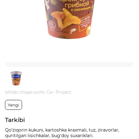
Ishlab chiqaruvchi: Си- Project
Yangi
Tarkibi
Qo‘ziqorin kukuni, kartoshka kraxmali, tuz, ziravorlar,
quritilgan lisichkalar, bug‘doy suxariklari.