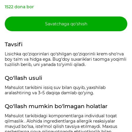
1522 dona bor
Savatchaga qo‘shish
Tavsifi
Lisichka qo‘ziqorinlari qo‘shilgan qo‘ziqorinli krem-sho‘rva
boy taʼm va hidga ega. Bug‘doy suxariklari taomga yoqimli
tuzilish berib, uni yanada to‘yimli qiladi.
Qo'llash usuli
Mahsulot tarkibini issiq suv bilan quyib, yaxshilab
aralashtiring va 3–5 daqiqa damlab qo‘ying.
Qo'llash mumkin bo'lmagan holatlar
Mahsulot tarkibidagi komponentlarga individual toqat
qilmaslik . Alohida ingredientlarga allergik reaksiyalar
mavjud bo‘lsa, iste’mol qilish tavsiya etilmaydi. Maxsus
parhezlarga rioya qilinayotganda ehtiyotkorlik bilan