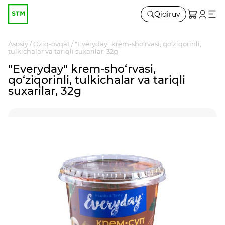
Qidiruv
Asosiy
Oziq-ovqat
"Everyday" krem-sho‘rvasi, qo‘ziqorinli,
tulkichalar va tariqli suxarilar, 32g
"Everyday" krem-sho‘rvasi,
qo‘ziqorinli, tulkichalar va tariqli
suxarilar, 32g