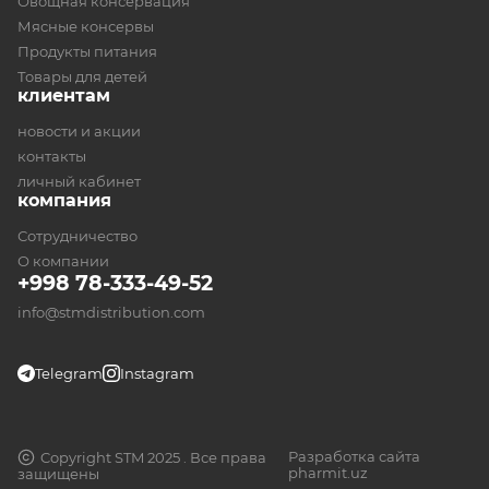
Овощная консервация
Мясные консервы
Продукты питания
Товары для детей
клиентам
новости и акции
контакты
личный кабинет
компания
Сотрудничество
О компании
+998 78-333-49-52
info@stmdistribution.com
Telegram
Instagram
Разработка сайта
Copyright STM 2025 . Все права
pharmit.uz
защищены