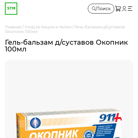
Поиск
Главная
Уход за лицом и телом
Гель-бальзам д/суставов
Окопник 100мл
Гель-бальзам д/суставов Окопник
100мл