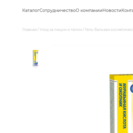
Каталог
Сотрудничество
О компании
Новости
Конт
Главная
Уход за лицом и телом
Гель-бальзам косметичес