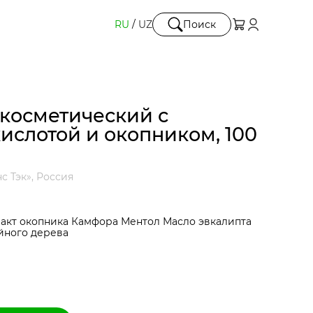
RU
/
UZ
Поиск
 косметический с
ислотой и окопником, 100
с Тэк», Россия
ракт окопника Камфора Ментол Масло эвкалипта
йного дерева