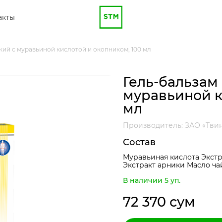
акты
кий с муравьиной кислотой и окопником, 100 мл
Гель-бальзам
муравьиной к
мл
Производитель: ЗАО «Твин
Состав
Муравьиная кислота Экст
Экстракт арники Масло ча
В наличии 5 уп.
72 370 сум