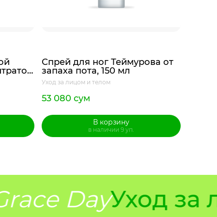
ой
Спрей для ног Теймурова от
Гель-
итратом
запаха пота, 150 мл
для т
мл
Уход за лицом и телом
Уход за 
53 080 сум
68 80
В корзину
в наличии 9 уп.
race Day
Уход за 