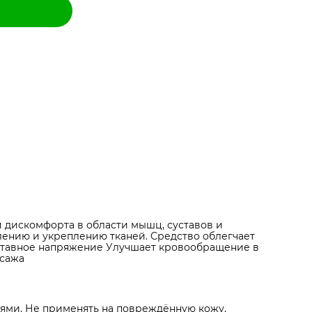
и дискомфорта в области мышц, суставов и
лению и укреплению тканей. Средство облегчает
уставное напряжение Улучшает кровообращение в
ссажа
иями. Не применять на повреждённую кожу.