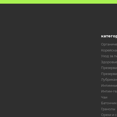
катего
Органиче
Корейска
Уход за л
Здоровье
Презерват
Презерват
Лубрика
Интимные
Интим-ге
Чаи
Батончик
Гранолы
Орехи и 