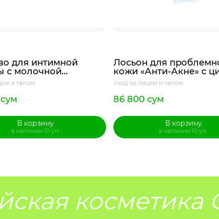
во для интимной
Лосьон для проблемн
ы с молочной
кожи «Анти-Акне» с ц
ой «911 Ваша служба
серебра, 200мл
цом и телом
Уход за лицом и телом
ия», 200 мл
 сум
86 800 сум
В корзину
В корзину
в наличии 10 уп.
в наличии 10 уп.
ская косметика G