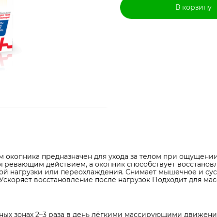
В корзину
ом окопника предназначен для ухода за телом при ощущени
огревающим действием, а окопник способствует восстанов
ской нагрузки или переохлаждения. Снимает мышечное и с
Ускоряет восстановление после нагрузок Подходит для ма
мных зонах 2–3 раза в день лёгкими массирующими движен