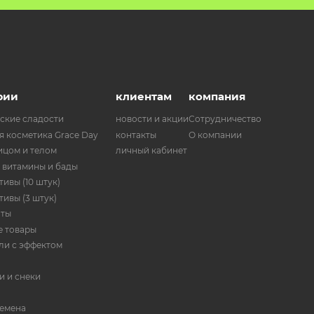
рии
клиентам
компания
ские сладости
новости и акции
Сотрудничество
я косметика Grace Day
контакты
О компании
ицом и телом
личный кабинет
 витамины и бады
ивы (10 штук)
ивы (3 штук)
нты
 товары
ли с эффектом
и и снеки
семена