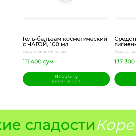
Гель-бальзам косметический
Средст
с ЧАГОЙ, 100 мл
гигиен
кислот
Уход за лицом и телом
Уход за ли
спасен
111 400 сум
137 300
В корзину
в наличии 5 уп.
е сладости
Корей