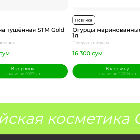
Новинка
на тушённая STM Gold
Огурцы маринованны
1л
питания
Продукты питания
 сум
16 300 сум
В корзину
В корзину
в наличии 6027 уп.
в наличии 22004 уп.
ская косметика G