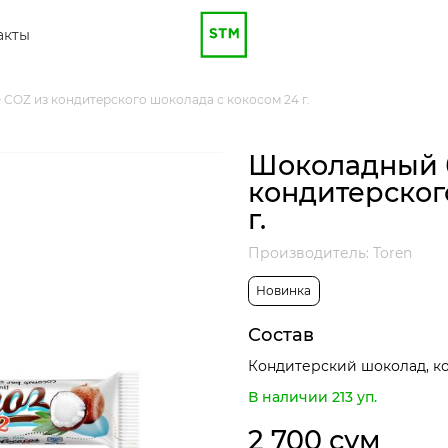
акты
OZ из кондитерского шоколада с кокосом 24 г.
Шоколадный 
кондитерског
г.
Производитель: Toren
Новинка
Состав
Кондитерский шоколад, ко
В наличии 213 уп.
2 700 сум