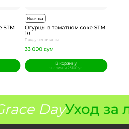
Новинка
Новинк
е STM
Огурцы в томатном соке STM
Грано
1л
Продукты питания
Продукты
33 000 сум
31 920
В корзину
в наличии 25100 уп.
race Day
Уход за 