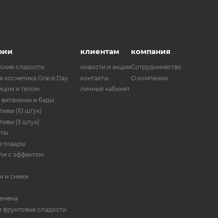
рии
клиентам
компания
ские сладости
новости и акции
Сотрудничество
я косметика Grace Day
контакты
О компании
ицом и телом
личный кабинет
 витамины и бады
ивы (10 штук)
ивы (3 штук)
нты
 товары
ли с эффектом
и и снеки
семена
и фруктовые сладости