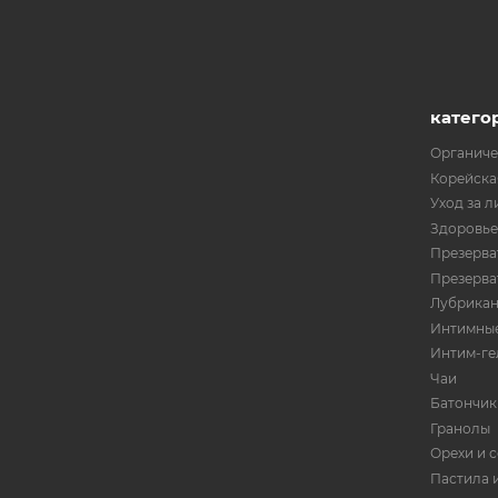
катего
Органиче
Корейска
Уход за л
Здоровье
Презерват
Презерват
Лубрика
Интимные
Интим-ге
Чаи
Батончик
Гранолы
Орехи и 
Пастила 