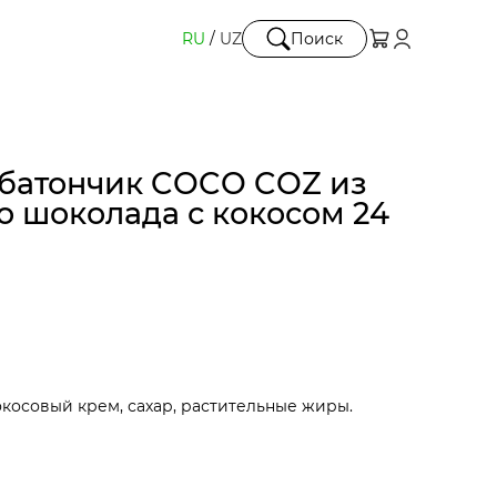
RU
/
UZ
Поиск
батончик COCO COZ из
о шоколада с кокосом 24
косовый крем, сахар, растительные жиры.