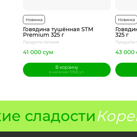
Новинка
Новинка
Говядина тушённая STM
Говяди
Premium 325 г
325 г
Продукты питания
Продукты 
41 000 сум
43 000
В корзину
в наличии 5958 уп.
е сладости
Корей