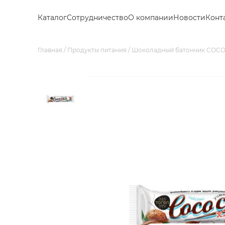
Каталог
Сотрудничество
О компании
Новости
Конт
Главная
Продукты питания
Шоколадный батончик COCO C