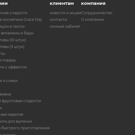
рии
клиентам
компания
ские сладости
новости и акции
Сотрудничество
я косметика Grace Day
контакты
О компании
ицом и телом
личный кабинет
 витамины и бады
ивы (10 штук)
ивы (3 штук)
нты
 товары
ли с эффектом
и и снеки
семена
и фруктовые сладости
ы
ные изделия
нты для выпечки
 быстрого приготовления
е товары