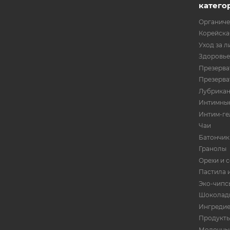
катего
Органиче
Корейска
Уход за л
Здоровье
Презерват
Презерват
Лубрика
Интимные
Интим-ге
Чаи
Батончик
Гранолы
Орехи и 
Пастила 
Эко-чипс
Шоколад
Ингредие
Продукты
Молочны