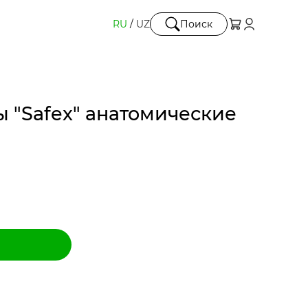
RU
/
UZ
Поиск
 "Safex" анатомические