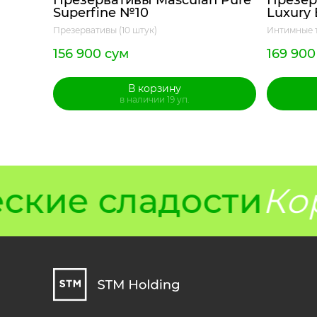
Презервативы Masculan Pure
Презер
Superfine №10
Luxury 
Презервативы (10 штук)
Интимные 
156 900 сум
169 900
В корзину
в наличии 19 уп.
кие сладости
Кор