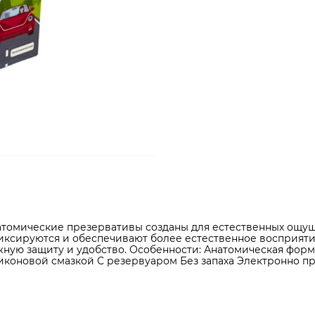
натомические презервативы созданы для естественных ощу
ксируются и обеспечивают более естественное восприятие
жную защиту и удобство. Особенности: Анатомическая фор
иконовой смазкой С резервуаром Без запаха Электронно п