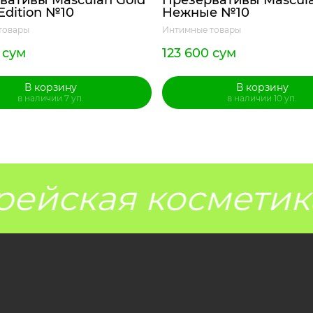
вативы Masculan Gold
Презервативы Mascul
Edition №10
Нежные №10
товары
Интимные товары
 сум
123 600 сум
В корзину
В корзину
в наличии 7 уп.
в наличии 10 уп.
ейская косметика