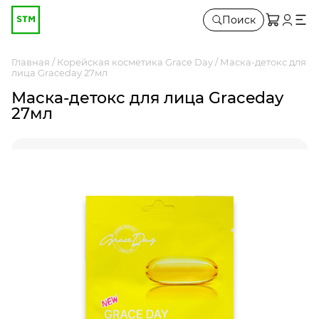
Поиск
Главная
Корейская косметика Grace Day
Маска-детокс для
лица Graceday 27мл
Маска-детокс для лица Graceday
27мл