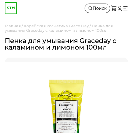
Поиск
Главная
Корейская косметика Grace Day
Пенка для
умывания Graceday с каламином и лимоном 100мл
Пенка для умывания Graceday с
каламином и лимоном 100мл