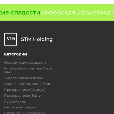
ие сладости
Корейская косметика G
категории
Органические сладости
Корейская косметика Grace
Day
Уход за лицом и телом
Здоровье витамины и бады
Презервативы (10 штук)
Презервативы (3 штук)
Лубриканты
Интимные товары
Интим-гели с эффектом