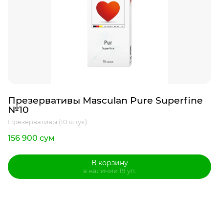
Презервативы Masculan Pure Superfine
№10
Презервативы (10 штук)
156 900 сум
В корзину
в наличии 19 уп.