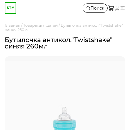
Поиск
Главная
Товары для детей
Бутылочка антикол."Twistshake"
синяя 260мл
Бутылочка антикол."Twistshake"
синяя 260мл