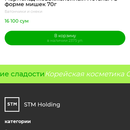
форме мишек 70г
Батончики и снеки
16 100 сум
В корзину
в наличии 2375 уп.
ие сладости
Корейская косметика G
категории