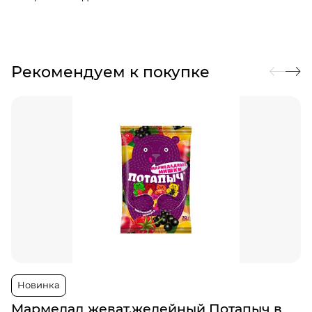
Рекомендуем к покупке
Новинка
Мармелад жеват.желейный Потапыч в